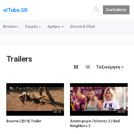
elTube.GR
Συνδεθείτε
Βίντεο
Σειρές
Αρθρα
Discord Chat
Trailers
Ταξινόμηση
02:15
00:30
Bourne (2016) Trailer
Ανυπόφοροι Γείτονες 2 // Bad
Neighbors 2