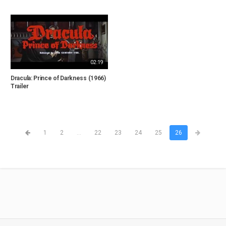
02:19
Dracula: Prince of Darkness (1966)
Trailer
1
2
...
22
23
24
25
26