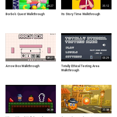
28:27
35:12
Borbo's Quest Walkthrough
Its Story Time Walkthrough
08:21
05:29
Arrow Box Walkthrough
Totally Ethical Testing Area
Walkthrough
04:38
35:08