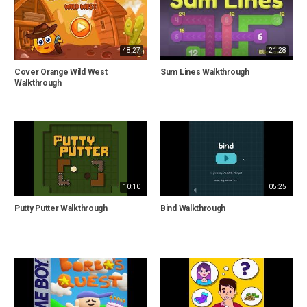
48:27
21:28
Cover Orange Wild West
Sum Lines Walkthrough
Walkthrough
10:10
05:25
Putty Putter Walkthrough
Bind Walkthrough