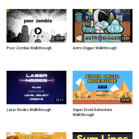
06:54
26:35
Poor Zombie Walkthrough
Astro Digger Walkthrough
15:11
29:49
Laser Nodes Walkthrough
Super Droid Adventure
Walkthrough