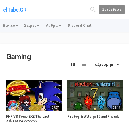
elTube.GR
Συνδεθείτε
Βίντεο
Σειρές
Αρθρα
Discord Chat
Gaming
Ταξινόμηση
05:07
52:49
FNF VS Sonic.EXE The Last
Fireboy & Watergirl 7 and Friends
Adventure ????️????