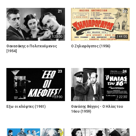
21
22
1:23:00
1:44:00
Θανασάκης ο Πολιτευόμενος
Ο Ζηλιαρόγατος (1956)
[1954]
23
24
1:23:00
1:22:30
Εξω οι κλέφτες (1961)
Θανάσης Βέγγος - Ο Ηλίας του
16ου (1959)
25
26