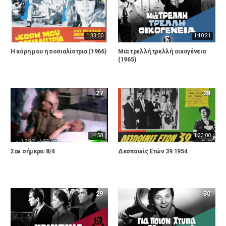
1:33:00
1:40:21
Η κόρη μου η σοσιαλίστρια (1966)
Μια τρελλή τρελλή οικογένεια
(1965)
27
28
14:58
1:33:00
Σαν σήμερα: 8/4
Δεσποινίς Ετών 39 1954
29
30