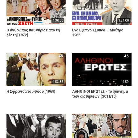
1:30:00
1:21:00
Ο άνθρωπος που γύρισε από τη
Ένα Εξυπνο Εξυπνο... Μούτρο
ζέστη [1972]
1965
45
46
1:53:36
41:59
Η Σφραγίδα του Θεού (1969)
ΑΛΗΘΙΝΟΙ ΕΡΩΤΕΣ - Το ξύπνημα
των αισθήσεων (S01 E10)
47
48