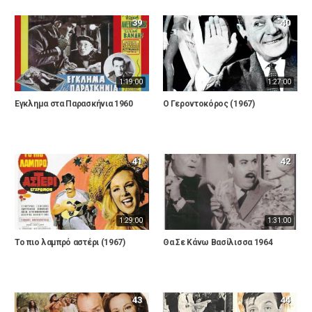
39
40
1:19:00
1:27:00
Έγκλημα στα Παρασκήνια 1960
Ο Γεροντοκόρος (1967)
41
42
1:29:00
1:31:00
Το πιο λαμπρό αστέρι (1967)
Θα Σε Κάνω Βασίλισσα 1964
43
44