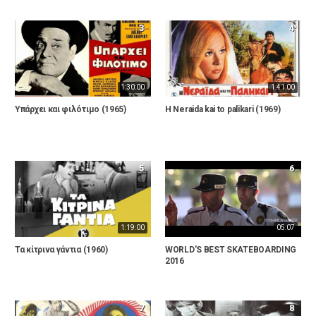
3
4
1:30:00
1:41:00
Υπάρχει και φιλότιμο (1965)
H Neraida kai to palikari (1969)
5
6
1:19:00
05:07
Τα κίτρινα γάντια (1960)
WORLD'S BEST SKATEBOARDING
2016
7
8