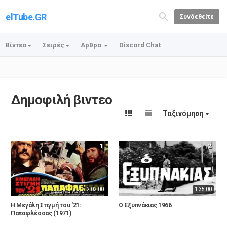
elTube.GR
Συνδεθείτε
Βίντεο
Σειρές
Αρθρα
Discord Chat
Δημοφιλή βιντεο
Ταξινόμηση
1
2
2:02:00
1:35:00
Η Μεγάλη Στιγμή του '21:
Ο Εξυπνάκιας 1966
Παπαφλέσσας (1971)