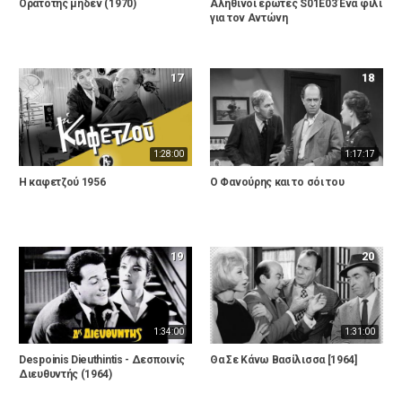
Ορατότης μηδέν (1970)
Αληθινοί έρωτες S01E03 Ένα φιλί
για τον Αντώνη
17
18
1:28:00
1:17:17
Η καφετζού 1956
Ο Φανούρης και το σόι του
19
20
1:34:00
1:31:00
Despoinis Dieuthintis - Δεσποινίς
Θα Σε Κάνω Βασίλισσα [1964]
Διευθυντής (1964)