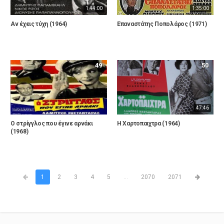
1:44:00
1:35:00
Αν έχεις τύχη (1964)
Επαναστάτης Ποπολάρος (1971)
49
50
47:46
Ο στρίγγλος που έγινε αρνάκι
Η Χαρτοπαιχτρα (1964)
(1968)
1
2
3
4
5
...
2070
2071