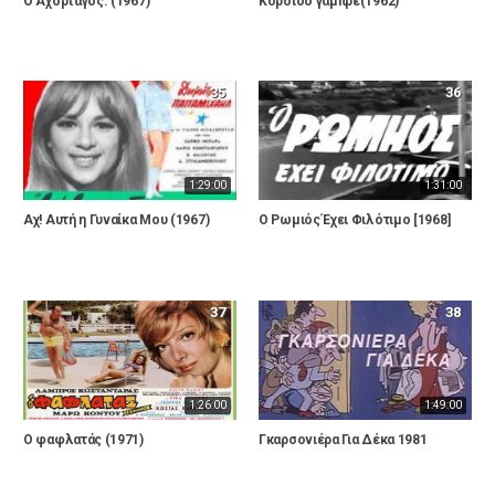
Ο Αχόρταγος. (1967)
Κορόιδο γαμπρέ(1962)
35
36
1:29:00
1:31:00
Αχ! Αυτή η Γυναίκα Μου (1967)
Ο Ρωμιός Έχει Φιλότιμο [1968]
37
38
1:26:00
1:49:00
Ο φαφλατάς (1971)
Γκαρσονιέρα Για Δέκα 1981