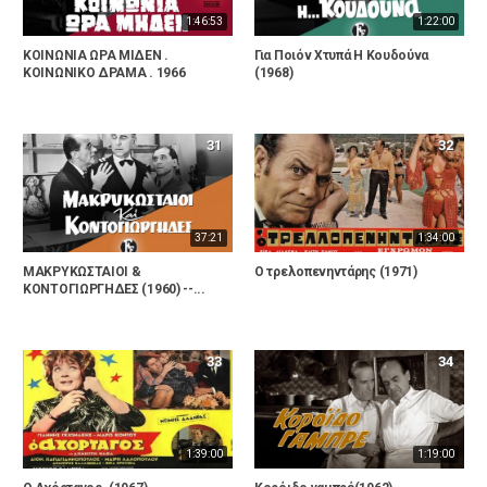
1:46:53
1:22:00
ΚΟΙΝΩΝΙΑ ΩΡΑ ΜΙΔΕΝ .
Για Ποιόν Χτυπά Η Κουδούνα
ΚΟΙΝΩΝΙΚΟ ΔΡΑΜΑ . 1966
(1968)
31
32
37:21
1:34:00
ΜΑΚΡΥΚΩΣΤΑΙΟΙ &
Ο τρελοπενηντάρης (1971)
ΚΟΝΤΟΓΙΩΡΓΗΔΕΣ (1960) --...
33
34
1:39:00
1:19:00