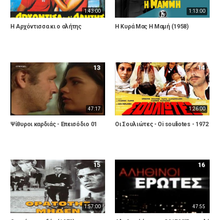
1:43:00
1:13:00
Η Αρχόντισσα κι ο αλήτης
Η Κυρά Μας Η Μαμή (1958)
13
14
47:17
1:26:00
Ψίθυροι καρδιάς - Επεισόδιο 01
Οι Σουλιώτες - Oi souliotes - 1972
15
16
1:57:00
47:55