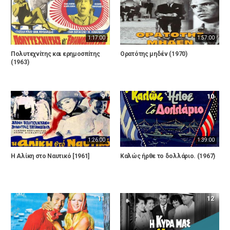
1:17:00
1:57:00
Πολυτεχνίτης και ερημοσπίτης
Ορατότης μηδέν (1970)
(1963)
9
10
1:26:00
1:39:00
Η Αλίκη στο Ναυτικό [1961]
Καλώς ήρθε το δολλάριο. (1967)
11
12