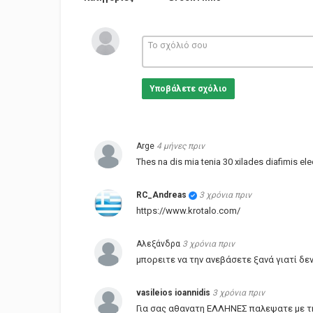
Υποβάλετε σχόλιο
Arge
4 μήνες πριν
Thes na dis mia tenia 30 xilades diafimis el
RC_Andreas
3 χρόνια πριν
https://www.krotalo.com/
Αλεξάνδρα
3 χρόνια πριν
μπορειτε να την ανεβάσετε ξανά γιατί δεν
vasileios ioannidis
3 χρόνια πριν
Για σας αθανατη ΕΛΛΗΝΕΣ παλεψατε με τη