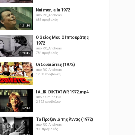
Nai men, alla 1972
από
RC_Andreas
686 προβολές
1:21:39
Ο Θείος Μου Ο Ιπποκράτης
1972
από
RC_Andreas
784 προβολές
1:20:45
Oi Σουλιώτες (1972)
από
RC_Andreas
12.6k προβολές
I ALIKI DIKTATWR 1972.mp4
από
asimina123
2,122 προβολές
1:52:43
Το Προξενιό της Άννας (1972)
από
RC_Andreas
900 προβολές