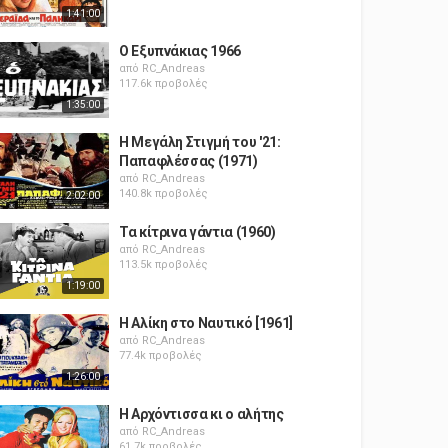
1:41:00
Ο Εξυπνάκιας 1966
από
RC_Andreas
117.6k προβολές
1:35:00
Η Μεγάλη Στιγμή του '21:
Παπαφλέσσας (1971)
από
RC_Andreas
140.8k προβολές
2:02:00
Τα κίτρινα γάντια (1960)
από
RC_Andreas
113.5k προβολές
1:19:00
Η Αλίκη στο Ναυτικό [1961]
από
RC_Andreas
77.4k προβολές
1:26:00
Η Αρχόντισσα κι ο αλήτης
από
RC_Andreas
61.7k προβολές