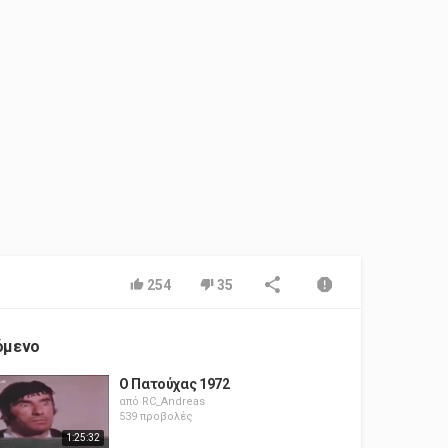
254
35
όμενο
Ο Πατούχας 1972
από
RC_Andreas
539 προβολές
1:25:32