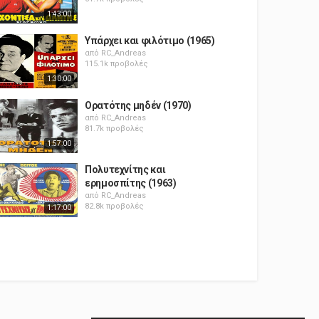
1:43:00
Υπάρχει και φιλότιμο (1965)
από
RC_Andreas
115.1k προβολές
1:30:00
Ορατότης μηδέν (1970)
από
RC_Andreas
81.7k προβολές
1:57:00
Πολυτεχνίτης και
ερημοσπίτης (1963)
από
RC_Andreas
82.8k προβολές
1:17:00