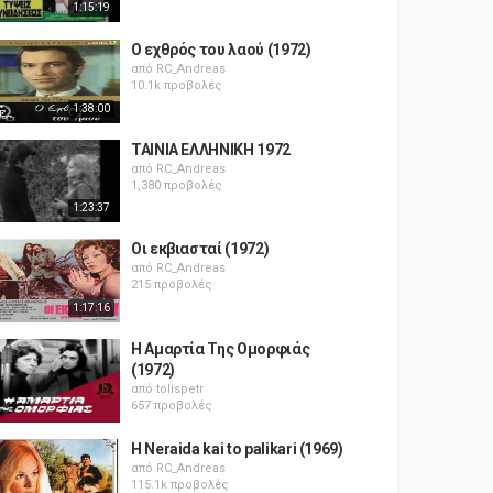
1:15:19
Ο εχθρός του λαού (1972)
από
RC_Andreas
10.1k προβολές
1:38:00
ΤΑΙΝΙΑ ΕΛΛΗΝΙΚΗ 1972
από
RC_Andreas
1,380 προβολές
1:23:37
Οι εκβιασταί (1972)
από
RC_Andreas
215 προβολές
1:17:16
Η Αμαρτία Της Ομορφιάς
(1972)
από
tolispetr
657 προβολές
H Neraida kai to palikari (1969)
από
RC_Andreas
115.1k προβολές