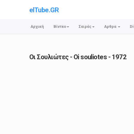
elTube.GR
Αρχική
Βίντεο
Σειρές
Αρθρα
Di
Οι Σουλιώτες - Oi souliotes - 1972