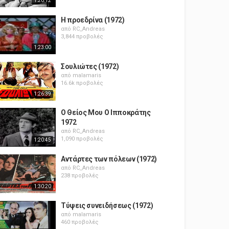
1:20:12
Η προεδρίνα (1972)
από
RC_Andreas
3,844 προβολές
1:23:00
Σουλιώτες (1972)
από
malamaris
16.6k προβολές
1:26:39
Ο Θείος Μου Ο Ιπποκράτης
1972
από
RC_Andreas
1,090 προβολές
1:20:45
Αντάρτες των πόλεων (1972)
από
RC_Andreas
238 προβολές
1:30:20
Τύψεις συνειδήσεως (1972)
από
malamaris
460 προβολές