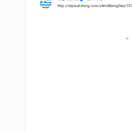
http://clipwatching.com/x4rm86mig9ae/1