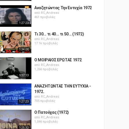
Αναζητώντας Την Ευτυχία 1972
από
RC_Andreas
461 προβολές
1:27:23
Τι 30... τι 40... τι 50... (1972)
από
RC_Andreas
17.1k προβολές
1:34:00
Ο ΜΟΙΡΑΙΟΣ ΕΡΩΤΑΣ 1972
από
RC_Andreas
1,266 προβολές
1:17:13
ΑΝΑΖΗΤΩΝΤΑΣ ΤΗΝ ΕΥΤΥΧΙΑ -
1972.
από
RC_Andreas
705 προβολές
1:27:23
Ο Πατούχας (1972)
από
RC_Andreas
1,046 προβολές
1:25:32