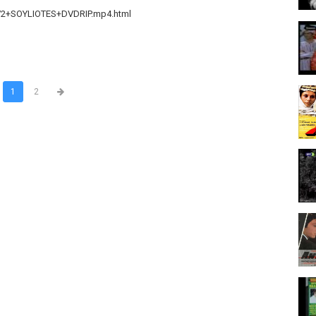
972+SOYLIOTES+DVDRIP.mp4.html
1
2