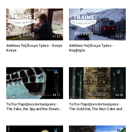
51:52
52:27
Απίθανα Ταξίδια με Τρένο - Χονγκ
Απίθανα Ταξίδια με Τρένο -
Κονγκ
Νορβηγία
44:11
44:06
Τα Πιο Παράξενα Αντικείμενα -
Τα Πιο Παράξενα Αντικείμενα -
The Fake, the Spy and the Steam...
The Gold Hat, The Nazi Cube and...