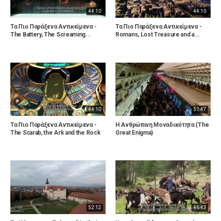
44:10
44:10
Τα Πιο Παράξενα Αντικείμενα -
Τα Πιο Παράξενα Αντικείμενα -
The Battery, The Screaming...
Romans, Lost Treasure and a...
44:10
51:47
Τα Πιο Παράξενα Αντικείμενα -
Η Ανθρώπινη Μοναδικότητα (The
The Scarab, the Ark and the Rock
Great Enigma)
52:12
46:43