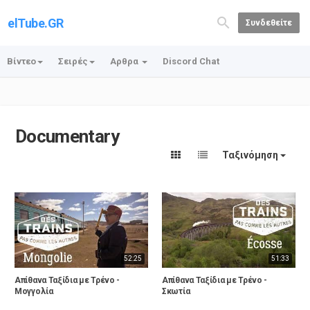
elTube.GR
Συνδεθείτε
Βίντεο
Σειρές
Αρθρα
Discord Chat
Documentary
Ταξινόμηση
52:25
51:33
Απίθανα Ταξίδια με Τρένο -
Απίθανα Ταξίδια με Τρένο -
Μογγολία
Σκωτία