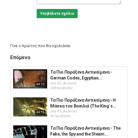
Υποβάλετε σχόλιο
Γίνε ο πρώτος που θα σχολιάσει
Επόμενο
Τα Πιο Παράξενα Αντικείμενα -
German Codes, Egyptian...
από
RC_Andreas
44:10
228 προβολές
Τα Πιο Παράξενα Αντικείμενα - Η
Μάσκα του Βασιλιά (The King`s...
από
RC_Andreas
44:15
96 προβολές
Τα Πιο Παράξενα Αντικείμενα - The
Fake, the Spy and the Steam...