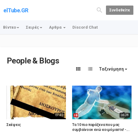
elTube.GR
Συνδεθείτε
Βίντεο
Σειρές
Αρθρα
Discord Chat
People & Blogs
Ταξινόμηση
07:40
06:28
Σκέψεις
Τα 10 πιο παράξενα που μας
συμβαίνουν ενώ κοιμόμαστε! -...