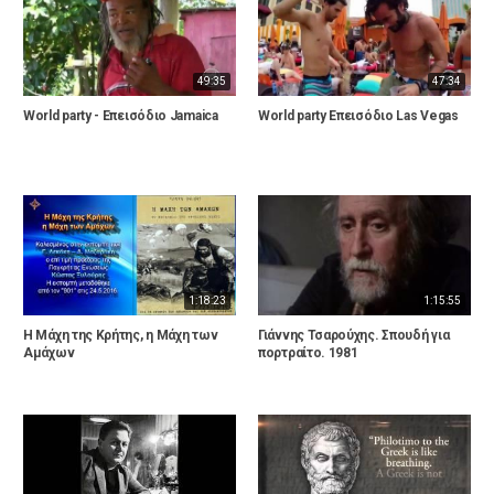
49:35
47:34
World party - Επεισόδιο Jamaica
World party Επεισόδιο Las Vegas
1:18:23
1:15:55
Η Μάχη της Κρήτης, η Μάχη των
Γιάννης Τσαρούχης. Σπουδή για
Αμάχων
πορτραίτο. 1981