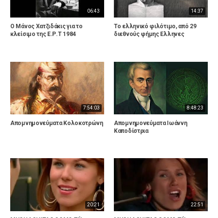
06:43
14:37
Ο Μάνος Χατζιδάκις για το
Το ελληνικό φιλότιμο, από 29
κλείσιμο της Ε.Ρ.Τ 1984
διεθνούς φήμης Ελληνες
7:54:03
8:48:23
Απομνημονεύματα Κολοκοτρώνη
Απομνημονεύματα Ιωάννη
Καποδίστρια
20:21
22:51