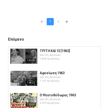
1
2
Επόμενο
ΤΡΙΤΗ ΚΑΙ 13 [1963]
από
RC_Andreas
1,850 προβολές
1:33:05
Αφοσίωση 1963
από
RC_Andreas
1,141 προβολές
1:08:23
Ο Ψευτοθόδωρος 1963
από
RC_Andreas
5,375 προβολές
1:13:07