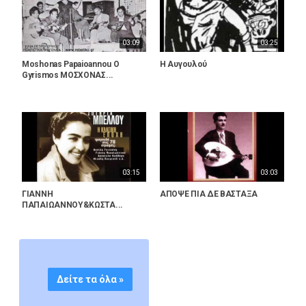
03:09
03:25
Moshonas Papaioannou O
H Αυγουλού
Gyrismos ΜΟΣΧΟΝΑΣ...
03:15
03:03
ΓΙΑΝΝΗ
AΠΟΨΕ ΠΙΑ ΔΕ ΒΑΣΤΑΞΑ
ΠΑΠΑΙΩΑΝΝΟΥ&ΚΩΣΤΑ...
Δείτε τα όλα »