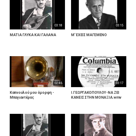
03:18
03:15
ΜΑΤΙΑ ΓΛΥΚΑ ΚΑΙ ΓΑΛΑΝΑ
Μ' ΕΧΕΙΣ ΜΑΓΕΜΕΝΟ
02:46
03:17
Καπνουλού μου όμορφη -
Ι.ΓΕΩΡΓΑΚΟΠΟΥΛΟΥ-ΝΑ ΖΕΙ
Μπαγιαντέρας
ΚΑΝΕΙΣ ΣΤΗΝ ΜΟΝΑΞΙΑ.wmv