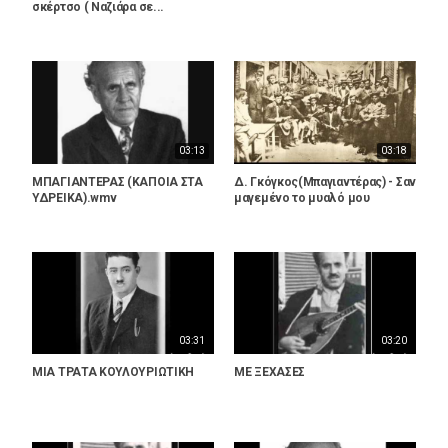
σκέρτσο ( Ναζιάρα σε...
03:13
03:18
ΜΠΑΓΙΑΝΤΕΡΑΣ (ΚΑΠΟΙΑ ΣΤΑ
Δ. Γκόγκος(Μπαγιαντέρας) - Σαν
ΥΔΡΕΙΚΑ).wmv
μαγεμένο το μυαλό μου
03:31
03:20
ΜΙΑ ΤΡΑΤΑ ΚΟΥΛΟΥΡΙΩΤΙΚΗ
ΜΕ ΞΕΧΑΣΕΣ