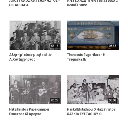
ΑΠΟΣΤΟΛΟΣ ΧΑΤΖΗΧΡΗΣΤΟΣ -
ΑΝ ΣΕ ΧΑΣΩ ΤΙ ΘΑ ΓΙΝΩ Στέλλα
Η ΒΑΡΒΑΡΑ
Χασκίλ.wmv
03:13
03:33
Αλήτη μ' είπες μια βραδιά -
Thanassis Evgenikos - H
Α.Χατζηχρήστος
Tragiaska.flv
03:27
03:08
Hatzihristos Papaioannou
Haskil Efstathiou O Hatzihristos
Esourosa Ki Apopse...
ΧΑΣΚΙΛ ΕΥΣΤΑΘΙΟΥ Ο...