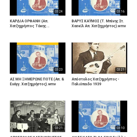
03:24
03:16
ΚΑΡΔΙΑ ΟΡΦΑΝΗ (Απ.
ΒΑΡΥΣ ΚΑΫΜΟΣ (Τ. Μπίνης Στ.
Χατζηχρήστος  Τάκης...
Χασκίλ Απ. Χατζηχρήστος).wmv
03:23
03:21
ΑΣ ΜΗ ΞΗΜΕΡΩΝΕ ΠΟΤΕ (Απ. &
Απόστολος Χατζηχρήστος -
Ευάγγ. Χατζηχρήστος).wmv
Παλιόπαιδο 1939
03:21
03:10