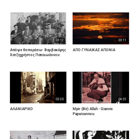
03:12
03:11
Απόψε θα περάσω- Βαμβακάρης
ΑΠΟ ΓΥΝΑΙΚΑΣ ΑΠΟΝΙΑ
Χατζηχρήστος Παπαιωάννου
03:20
04:25
ΑΛΑΝΙΑΡΙΚΟ
Mpir (Bir) Allah - Giannis
Papaioannou