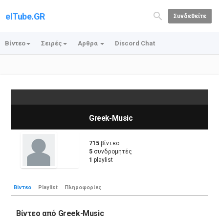
elTube.GR
Συνδεθείτε
Βίντεο
Σειρές
Αρθρα
Discord Chat
Greek-Music
715
βίντεο
5
συνδρομητές
1
playlist
Βίντεο
Playlist
Πληροφορίες
Βίντεο από Greek-Music