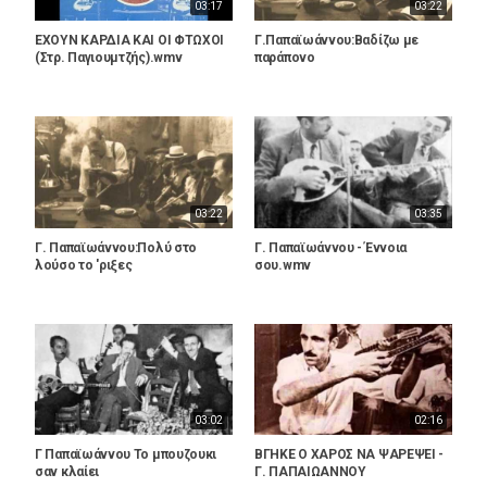
03:17
03:22
ΕΧΟΥΝ ΚΑΡΔΙΑ ΚΑΙ ΟΙ ΦΤΩΧΟΙ
Γ.Παπαϊωάννου:Βαδίζω με
(Στρ. Παγιουμτζής).wmv
παράπονο
03:22
03:35
Γ. Παπαϊωάννου:Πολύ στο
Γ. Παπαϊωάννου - Έννοια
λούσο το 'ριξες
σου.wmv
03:02
02:16
Γ Παπαϊωάννου Το μπουζουκι
ΒΓΗΚΕ Ο ΧΑΡΟΣ ΝΑ ΨΑΡΕΨΕΙ -
σαν κλαίει
Γ. ΠΑΠΑΙΩΑΝΝΟΥ