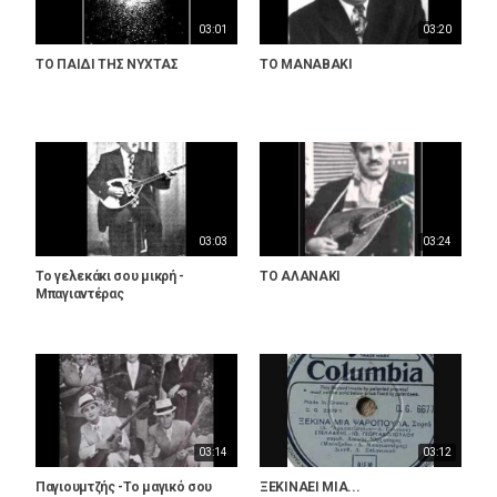
03:01
03:20
ΤΟ ΠΑΙΔΙ ΤΗΣ ΝΥΧΤΑΣ
ΤΟ ΜΑΝΑΒΑΚΙ
03:03
03:24
Το γελεκάκι σου μικρή -
ΤΟ ΑΛΑΝΑΚΙ
Μπαγιαντέρας
03:14
03:12
Παγιουμτζής -Το μαγικό σου
ΞΕΚΙΝΑΕΙ ΜΙΑ...