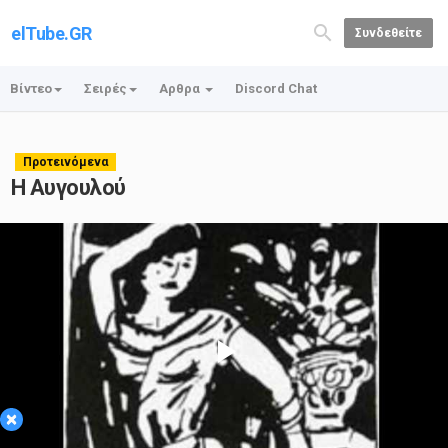
elTube.GR
Συνδεθείτε
Βίντεο
Σειρές
Αρθρα
Discord Chat
Προτεινόμενα
H Αυγουλού
Play
×