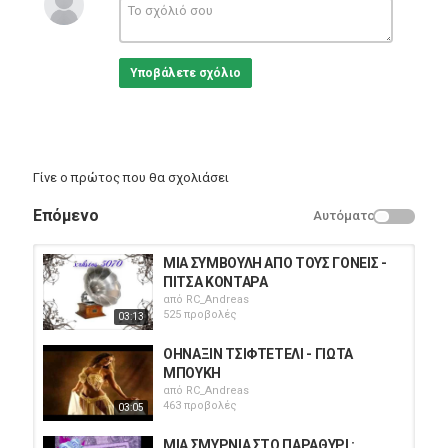
Υποβάλετε σχόλιο
Γίνε ο πρώτος που θα σχολιάσει
Επόμενο
Αυτόματο
ΜΙΑ ΣΥΜΒΟΥΛΗ ΑΠΟ ΤΟΥΣ ΓΟΝΕΙΣ -
ΠΙΤΣΑ ΚΟΝΤΑΡΑ
από
RC_Andreas
525 προβολές
03:13
ΟΗΝΑΞΙΝ ΤΣΙΦΤΕΤΕΛΙ - ΓΙΩΤΑ
ΜΠΟΥΚΗ
από
RC_Andreas
463 προβολές
03:05
ΜΙΑ ΣΜΥΡΝΙΑ ΣΤΟ ΠΑΡΑΘΥΡΙ :