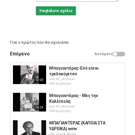
Υποβάλετε σχόλιο
Γίνε ο πρώτος που θα σχολιάσει
Επόμενο
Αυτόματο
Μπαγιαντέρας-Εσύ είσαι
τρελοκόριτσο
από
RC_Andreas
02:03
456 προβολές
Μπαγιαντέρας - Μες την
Καλλίπολη
από
RC_Andreas
03:24
458 προβολές
ΜΠΑΓΙΑΝΤΕΡΑΣ (ΚΑΠΟΙΑ ΣΤΑ
ΥΔΡΕΙΚΑ).wmv
από
Greek-Music