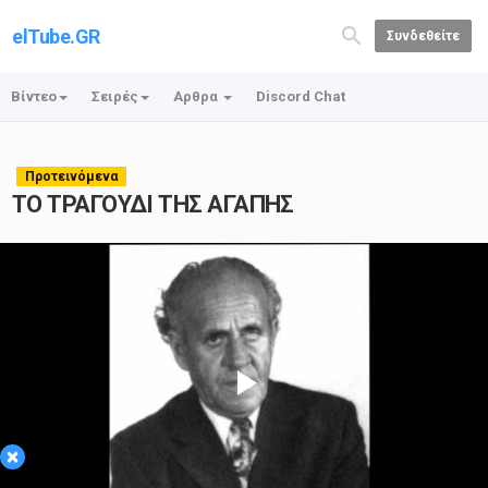
elTube.GR
Συνδεθείτε
Βίντεο
Σειρές
Αρθρα
Discord Chat
Προτεινόμενα
ΤΟ ΤΡΑΓΟΥΔΙ ΤΗΣ ΑΓΑΠΗΣ
Play
×