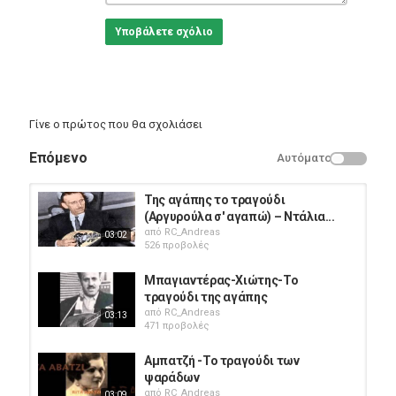
Υποβάλετε σχόλιο
Γίνε ο πρώτος που θα σχολιάσει
Επόμενο
Αυτόματο
Της αγάπης το τραγούδι
(Αργυρούλα σ' αγαπώ) – Ντάλια...
από
RC_Andreas
03:02
526 προβολές
Μπαγιαντέρας-Χιώτης-Το
τραγούδι της αγάπης
από
RC_Andreas
03:13
471 προβολές
Αμπατζή -Το τραγούδι των
ψαράδων
από
RC_Andreas
03:09