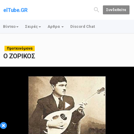
elTube.GR
Συνδεθείτε
Βίντεο
Σειρές
Αρθρα
Discord Chat
Προτεινόμενα
Ο ΖΟΡΙΚΟΣ
Play
×