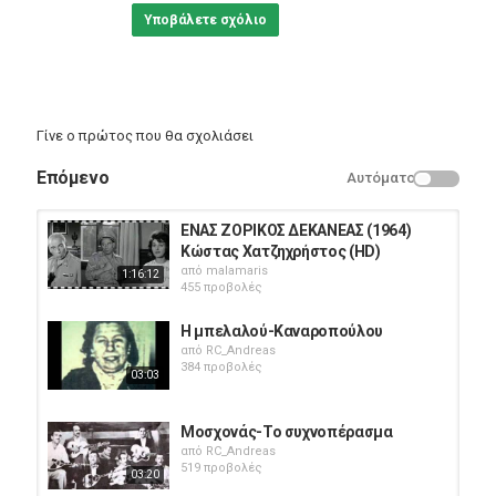
Υποβάλετε σχόλιο
Γίνε ο πρώτος που θα σχολιάσει
Επόμενο
Αυτόματο
ΕΝΑΣ ΖΟΡΙΚΟΣ ΔΕΚΑΝΕΑΣ (1964)
Κώστας Χατζηχρήστος (HD)
από
malamaris
1:16:12
455 προβολές
Η μπελαλού-Καναροπούλου
από
RC_Andreas
384 προβολές
03:03
Μοσχονάς-Το συχνοπέρασμα
από
RC_Andreas
519 προβολές
03:20