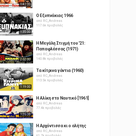
1:41:00
Ο Εξυπνάκιας 1966
από
RC_Andreas
117.6k προβολές
1:35:00
Η Μεγάλη Στιγμή του '21:
Παπαφλέσσας (1971)
από
RC_Andreas
140.8k προβολές
2:02:00
Τα κίτρινα γάντια (1960)
από
RC_Andreas
113.5k προβολές
1:19:00
Η Αλίκη στο Ναυτικό [1961]
από
RC_Andreas
77.4k προβολές
1:26:00
Η Αρχόντισσα κι ο αλήτης
από
RC_Andreas
61.7k προβολές