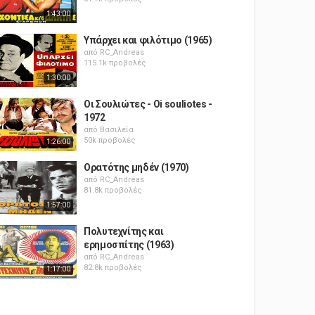
1:43:00
Υπάρχει και φιλότιμο (1965)
από
RC_Andreas
115.1k προβολές
1:30:00
Οι Σουλιώτες - Oi souliotes -
1972
από
Βασιλεία
50k προβολές
1:26:00
Ορατότης μηδέν (1970)
από
RC_Andreas
81.8k προβολές
1:57:00
Πολυτεχνίτης και
ερημοσπίτης (1963)
από
RC_Andreas
82.8k προβολές
1:17:00