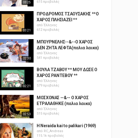
615 προβολές
03:25
ΠΡΟΔΡΟΜΟΣ ΤΣΑΟΥΣΑΚΗΣ **Ο
ΧΑΡΟΣ ΠΛΗΣΙΑΖΕΙ **
από
Έλληνας
612 προβολές
03:21
ΜΠΟΥΡΝΕΛΗΣ--&--Ο ΧΑΡΟΣ
ΔΕΝ ΖΗΤΑ ΛΕΦΤΑ(παλια λαικα)
από
Έλληνας
541 προβολές
02:30
ΒΟΥΛΑ ΤΖΑΒΟΥ ** ΜΟΥ ΔΩΣΕ Ο
ΧΑΡΟΣ ΡΑΝΤΕΒΟΥ **
από
Έλληνας
579 προβολές
02:21
ΜΟΣΧΟΝΑΣ --&-- Ο ΧΑΡΟΣ
ΕΤΡΑΛΑΘΗΚΕ (παλια λαικα)
από
Έλληνας
515 προβολές
02:53
H Neraida kai to palikari (1969)
από
RC_Andreas
115.1k προβολές