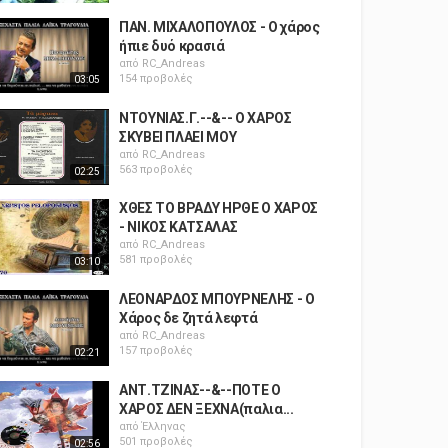
ΠΑΝ. ΜΙΧΑΛΟΠΟΥΛΟΣ - Ο χάρος
ήπιε δυό κρασιά
από
RC_Andreas
154 προβολές
03:05
ΝΤΟΥΝΙΑΣ.Γ.--&-- Ο ΧΑΡΟΣ
ΣΚΥΒΕΙ ΠΛΑΕΙ ΜΟΥ
από
RC_Andreas
563 προβολές
02:25
ΧΘΕΣ ΤΟ ΒΡΑΔΥ ΗΡΘΕ Ο ΧΑΡΟΣ
- ΝΙΚΟΣ ΚΑΤΣΑΛΑΣ
από
RC_Andreas
581 προβολές
03:10
ΛΕΟΝΑΡΔΟΣ ΜΠΟΥΡΝΕΛΗΣ - Ο
Χάρος δε ζητά λεφτά
από
RC_Andreas
157 προβολές
02:21
ΑΝΤ.ΤΖΙΝΑΣ--&--ΠΟΤΕ Ο
ΧΑΡΟΣ ΔΕΝ ΞΕΧΝΑ(παλια...
από
Έλληνας
501 προβολές
02:56