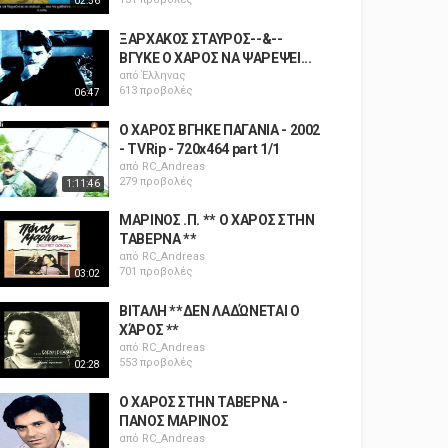
02:56
ΞΑΡΧΑΚΟΣ ΣΤΑΥΡΟΣ--&--
ΒΓΥΚΕ Ο ΧΑΡΟΣ ΝΑ ΨΑΡΕΨΕΙ...
από
Έλληνας
613 προβολές
06:47
Ο ΧΑΡΟΣ ΒΓΗΚΕ ΠΑΓΑΝΙΑ - 2002
- TVRip - 720x464 part 1/1
από
RC_Andreas
279 προβολές
1:11:46
ΜΑΡΙΝΟΣ .Π. ** Ο ΧΑΡΟΣ ΣΤΗΝ
ΤΑΒΕΡΝΑ **
από
RC_Andreas
701 προβολές
03:02
ΒΙΤΑΛΗ **ΔΕΝ ΛΑΔΏΝΕΤΑΙ Ο
ΧΆΡΟΣ **
από
RC_Andreas
553 προβολές
02:28
Ο ΧΑΡΟΣ ΣΤΗΝ ΤΑΒΕΡΝΑ -
ΠΑΝΟΣ ΜΑΡΙΝΟΣ
από
RC_Andreas