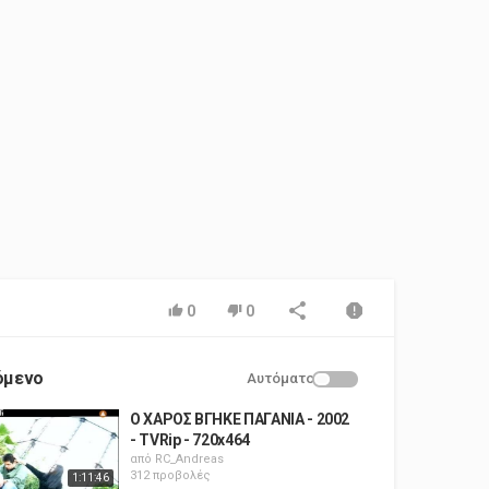
0
0
όμενο
Αυτόματο
Ο ΧΑΡΟΣ ΒΓΗΚΕ ΠΑΓΑΝΙΑ - 2002
- TVRip - 720x464
από
RC_Andreas
312 προβολές
1:11:46