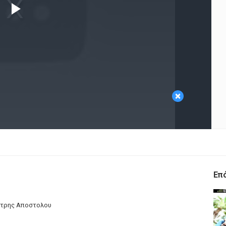
Play
Video
×
Επ
μητρης Αποστολου