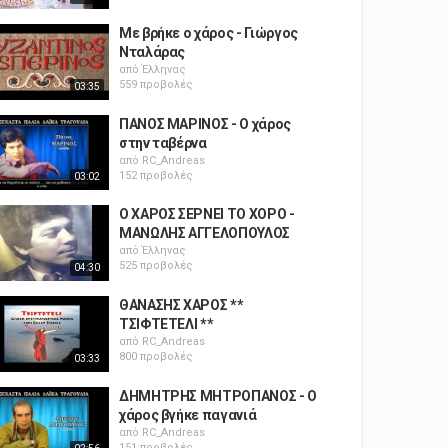
Με βρήκε ο χάρος - Γιώργος
Νταλάρας
από
Έλληνας
559 προβολές
03:35
ΠΑΝΟΣ ΜΑΡΙΝΟΣ - Ο χάρος
στην ταβέρνα
από
RC_Andreas
152 προβολές
03:02
Ο ΧΑΡΟΣ ΣΕΡΝΕΙ ΤΟ ΧΟΡΟ -
ΜΑΝΩΛΗΣ ΑΓΓΕΛΟΠΟΥΛΟΣ
από
Έλληνας
525 προβολές
04:30
ΘΑΝΑΣΗΣ ΧΑΡΟΣ **
ΤΣΙΦΤΕΤΕΛΙ **
από
RC_Andreas
800 προβολές
03:33
ΔΗΜΗΤΡΗΣ ΜΗΤΡΟΠΑΝΟΣ - Ο
χάρος βγήκε παγανιά
από
RC_Andreas
151 προβολές