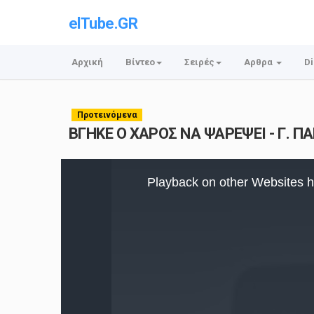
elTube.GR
Αρχική
Βίντεο
Σειρές
Αρθρα
Di
Προτεινόμενα
ΒΓΗΚΕ Ο ΧΑΡΟΣ ΝΑ ΨΑΡΕΨΕΙ - Γ. 
This
is
Playback on other Websites h
a
modal
window.