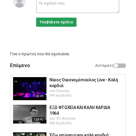
Υποβάλετε σχόλιο
Γίνε ο πρώτος που θα σχολιάσει
Επόμενο
Αυτόματο
Νίκος Οικονομόπουλος Live - Καλή
καρδιά
από
Έλληνας
499 προβολές
02:49
ΕΞΩ ΦΤΩΧΕΙΑ ΚΑΙ ΚΑΛΗ ΚΑΡΔΙΑ
1964
από
RC_Andreas
1:24:42
806 προβολές
Έξω φτώχεια και καλή καρδιά