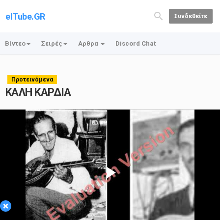
elTube.GR
Συνδεθείτε
Βίντεο
Σειρές
Αρθρα
Discord Chat
Προτεινόμενα
ΚΑΛΗ ΚΑΡΔΙΑ
Play
×