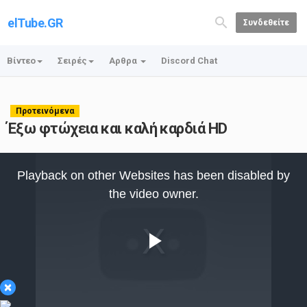
elTube.GR
Συνδεθείτε
Βίντεο
Σειρές
Αρθρα
Discord Chat
Προτεινόμενα
Έξω φτώχεια και καλή καρδιά HD
This
is
Playback on other Websites has been disabled by
a
modal
the video owner.
window.
Play
×