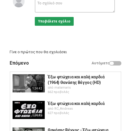
Μάριον Σίβα,
Λαυρέντης Διανέλλος,
Ταϋγέτη,
Κώστας Δούκας, ...
Υποβάλετε σχόλιο
==========================
Διεύθυνση φωτογραφίας-μοντάζ: Παύλος Φιλίππου
Μουσική σύνθεση: Μίμης Πλέσσας, Γιώργος Ζαμπέτας, Γιώργος
Μητσάκης
===========================================================
Γίνε ο πρώτος που θα σχολιάσει
Κατηγορίες
Greek Films
Επόμενο
Αυτόματο
Έξω φτώχεια και καλή καρδιά
(1964) Θανάσης Βέγγος (HD)
από
malamaris
1:24:42
662 προβολές
Έξω φτώχεια και καλή καρδιά
από
RC_Andreas
627 προβολές
1:24:45
Θανάσης Βέγγος - Έξω φτώχεια