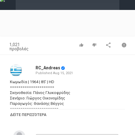
Video
1,021
προβολές
RC_Andreas
Published
Aug 15, 2021
Κωμωδία | 1964 | 85' | HD
=====================
Σκηνοθεσία: Πάνος Γλυκοφρύδης
Σενάριο: Γιώργος Οικονομίδης
Παραγωγός: Θανάσης Βέγγος
=======================
Ηθοποιοί:
ΔΕΊΤΕ ΠΕΡΙΣΣΌΤΕΡΑ
Θανάσης Βέγγος,
Γιώργος Οικονομίδης,
Ανδρέας Ντούζος,