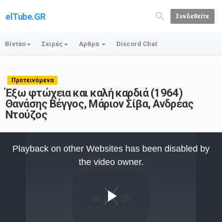
elTube.GR
Συνδεθείτε
Βίντεο
Σειρές
Αρθρα
Discord Chat
Προτεινόμενα
Έξω φτώχεια και καλή καρδιά (1964)
Θανάσης Βέγγος, Μάριον Σίβα, Ανδρέας
Ντούζος
This
is
Playback on other Websites has been disabled by
a
modal
the video owner.
window.
Play