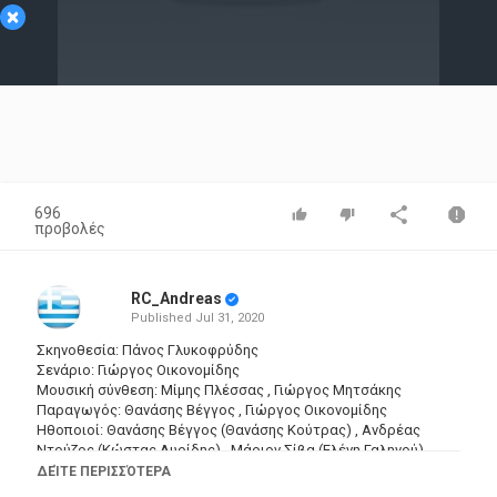
×
Video
696
προβολές
RC_Andreas
Published
Jul 31, 2020
Σκηνοθεσία: Πάνος Γλυκοφρύδης
Σενάριο: Γιώργος Οικονομίδης
Μουσική σύνθεση: Μίμης Πλέσσας , Γιώργος Μητσάκης
Παραγωγός: Θανάσης Βέγγος , Γιώργος Οικονομίδης
Ηθοποιοί: Θανάσης Βέγγος (Θανάσης Κούτρας) , Ανδρέας
Ντούζος (Κώστας Λυρίδης) , Μάριον Σίβα (Ελένη Γαληνού) ,
Λαυρέντης Διανέλλος (Λυρίδης, βιομήχανος, πατέρας Κώστα) ,
ΔΕΊΤΕ ΠΕΡΙΣΣΌΤΕΡΑ
Κώστας Δούκας (I) (Γαληνός, πατέρας Ελένης) , Νανά Σκιαδά