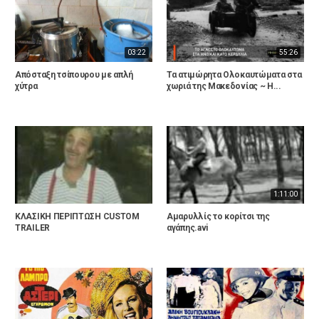
03:22
55:26
Απόσταξη τσίπουρου με απλή
Τα ατιμώρητα Ολοκαυτώματα στα
χύτρα
χωριά της Μακεδονίας ~ Η...
1:11:00
ΚΛΑΣΙΚΗ ΠΕΡΙΠΤΩΣΗ CUSTOM
Αμαρυλλίς το κορίτσι της
TRAILER
αγάπης.avi