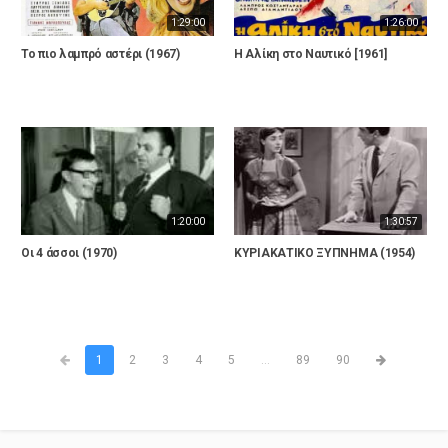
1:29:00
1:26:00
Το πιο λαμπρό αστέρι (1967)
Η Αλίκη στο Ναυτικό [1961]
1:20:00
1:30:57
Οι 4 άσσοι (1970)
ΚΥΡΙΑΚΑΤΙΚΟ ΞΥΠΝΗΜΑ (1954)
1
2
3
4
5
...
89
90