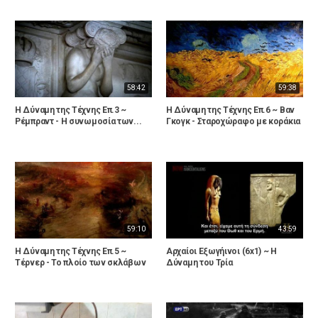
58:42
59:38
Η Δύναμη της Τέχνης Επ.3 ~
Η Δύναμη της Τέχνης Επ.6 ~ Βαν
Ρέμπραντ - Η συνωμοσία των...
Γκογκ - Σταροχώραφο με κοράκια
59:10
43:59
Η Δύναμη της Τέχνης Επ.5 ~
Αρχαίοι Εξωγήινοι (6x1) ~ Η
Τέρνερ - Το πλοίο των σκλάβων
Δύναμη του Τρία