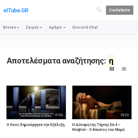
elTube.GR
Συνδεθείτε
Βίντεο
Σειρές
Αρθρα
Discord Chat
Αποτελέσματα αναζήτησης:
η
41:55
59:23
Ο Θεός δημιούργησε την Εξέλιξη;
Η Δύναμη της Τέχνης Επ.4 ~
Νταβίντ - Ο θάνατος του Μαρά