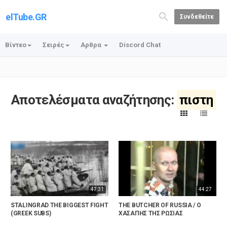
elTube.GR
Συνδεθείτε
Βίντεο
Σειρές
Αρθρα
Discord Chat
Αποτελέσματα αναζήτησης:
πιστη
47:31
44:27
STALINGRAD THE BIGGEST FIGHT
THE BUTCHER OF RUSSIA / Ο
(GREEK SUBS)
ΧΑΣΑΠΗΣ ΤΗΣ ΡΩΣΙΑΣ