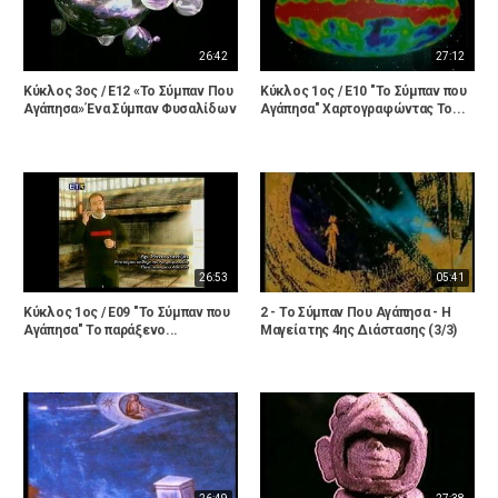
26:42
27:12
Κύκλος 3ος / Ε12 «Το Σύμπαν Που
Κύκλος 1ος / Ε10 "Το Σύμπαν που
Αγάπησα» Ένα Σύμπαν Φυσαλίδων
Αγάπησα" Χαρτογραφώντας Το...
26:53
05:41
Κύκλος 1ος / Ε09 "Το Σύμπαν που
2 - Το Σύμπαν Που Αγάπησα - Η
Αγάπησα" Το παράξενο...
Μαγεία της 4ης Διάστασης (3/3)