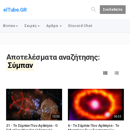
elTube.GR
Συνδεθείτε
Βίντεο
Σειρές
Αρθρα
Discord Chat
Αποτελέσματα αναζήτησης:
Σύμπαν
10:00
06:53
21 - Το Σύμπαν Που Αγάπησα - Ο
6 - Το Σύμπαν Που Αγάπησα - Το