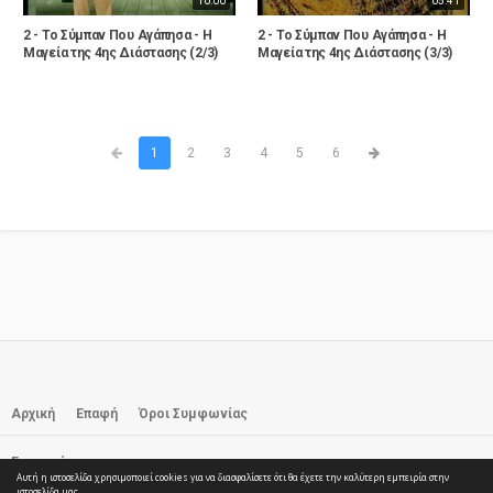
10:00
05:41
2 - Το Σύμπαν Που Αγάπησα - Η
2 - Το Σύμπαν Που Αγάπησα - Η
Μαγεία της 4ης Διάστασης (2/3)
Μαγεία της 4ης Διάστασης (3/3)
1
2
3
4
5
6
Αρχική
Επαφή
Όροι Συμφωνίας
Εγγραφή
Αυτή η ιστοσελίδα χρησιμοποιεί cookies για να διασφαλίσετε ότι θα έχετε την καλύτερη εμπειρία στην
© 2026 elTube.GR. All rights reserved
ιστοσελίδα μας