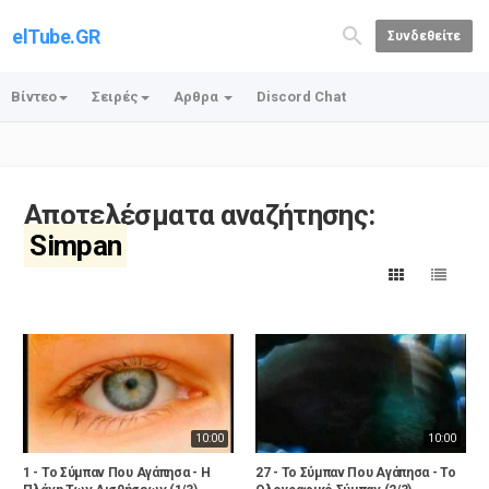
elTube.GR
Συνδεθείτε
Βίντεο
Σειρές
Αρθρα
Discord Chat
Αποτελέσματα αναζήτησης:
Simpan
10:00
10:00
1 - Το Σύμπαν Που Αγάπησα - Η
27 - Το Σύμπαν Που Αγάπησα - Το