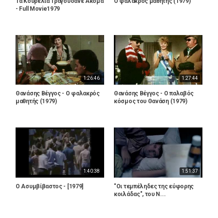
Τα Κουρέλια Τραγουδάνε Ακόμα
Ο φαλακρός μαθητής (1979)
- Full Movie1979
1:26:46
1:27:44
Θανάσης Βέγγος - Ο φαλακρός
Θανάσης Βέγγος - Ο παλαβός
μαθητής (1979)
κόσμος του Θανάση (1979)
1:40:38
1:51:37
Ο Ασυμβίβαστος - [1979]
"Οι τεμπέληδες της εύφορης
κοιλάδας", του Ν...