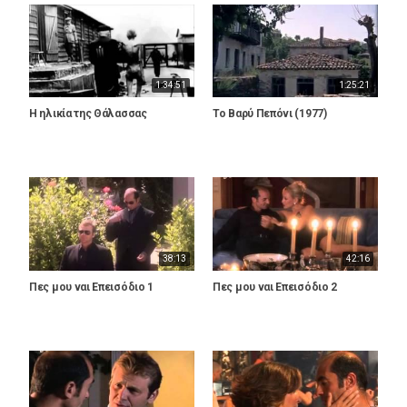
1:34:51
1:25:21
Η ηλικία της Θάλασσας
Το Βαρύ Πεπόνι (1977)
38:13
42:16
Πες μου ναι Επεισόδιο 1
Πες μου ναι Επεισόδιο 2