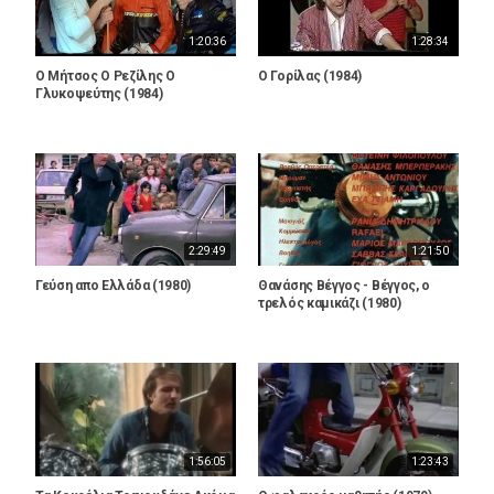
1:20:36
1:28:34
Ο Μήτσος Ο Ρεζίλης Ο
Ο Γορίλας (1984)
Γλυκοψεύτης (1984)
2:29:49
1:21:50
Γεύση απο Ελλάδα (1980)
Θανάσης Βέγγος - Βέγγος, ο
τρελός καμικάζι (1980)
1:56:05
1:23:43