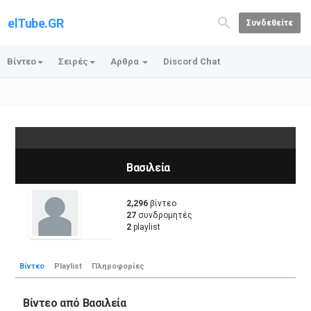
elTube.GR
Συνδεθείτε
Βίντεο
Σειρές
Αρθρα
Discord Chat
Βασιλεία
2,296
βίντεο
27
συνδρομητές
2
playlist
Βίντεο
Playlist
Πληροφορίες
Βίντεο από Βασιλεία