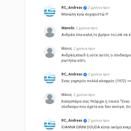
RC_Andreas
2 χρόνια πριν
Μανώλη εγώ ευχαριστώ.!!!
Manolis
2 χρόνια πριν
Ανδρέα όλα καλά,το βρήκα τα Link σε 
Μάνος
2 χρόνια πριν
Ανδρέα,επειδ ή ούτε αυτός ο σύνδεσμο
ρωτήσω κάτι;
RC_Andreas
2 χρόνια πριν
Ένας γαμπρός πολλά ελαφρύς (1972) >
Μάνος
2 χρόνια πριν
Καλησπέρα σας.Υπάρχει η ταινία "Ένας
σύνδεσμο που έχετε και δεν ανοίγει .Ε
RC_Andreas
2 χρόνια πριν
IOANNA EIRINI DOUDA είσαι ακόμα ενερ