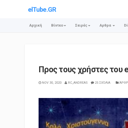
elTube.GR
Αρχική
Βίντεο
Σειρές
Αρθρα
Di
Προς τους χρήστες του e
NOV 30, 2020
RC_ANDREAS
25 ΣΧΌΛΙΑ
ΆΡΘΡ