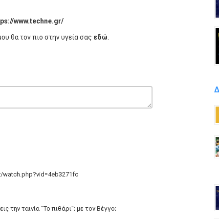
tps://www.techne.gr/
μου θα τον πιο στην υγεία σας
εδώ
.
Δ
r/watch.php?vid=4eb3271fc
 την ταινία "Το πιθάρι"; με τον Βέγγο;