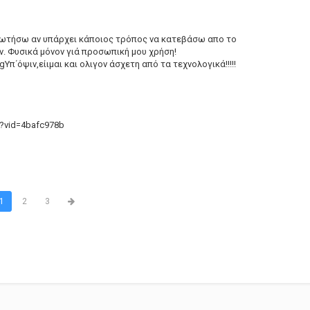
 ρωτήσω αν υπάρχει κάποιος τρόπος να κατεβάσω απο το
ν. Φυσικά μόνον γιά προσωπική μου χρήση!
ngΥπ΄όψιν,είιμαι και ολιγον άσχετη από τα τεχνολογικά!!!!!
p?vid=4bafc978b
1
2
3