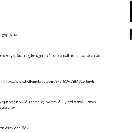
ευχαριστώ!
ς ανοίγει δυστυχώς,έχεις κάποιο email που μπορώ να σε
>> https://www.hellenicloud.com/s/ot6CW7BMC2w6EFE
 γαμπρός πολλά ελαφρύς" να την δώ γιατί πατάω στον
υχαριστώ
γή στην σελίδα?