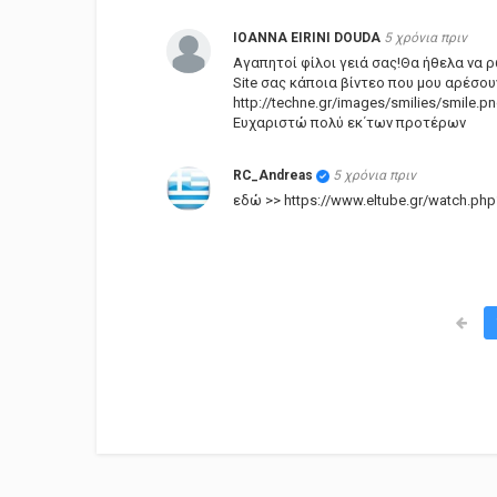
IOANNA EIRINI DOUDA
5 χρόνια πριν
Αγαπητοί φίλοι γειά σας!Θα ήθελα να
Site σας κάποια βίντεο που μου αρέσου
http://techne.gr/images/smilies/smile.p
Ευχαριστώ πολύ εκ΄των προτέρων
RC_Andreas
5 χρόνια πριν
εδώ >> https://www.eltube.gr/watch.ph