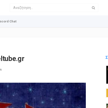
scord Chat
ltube.gr
Σ
Α