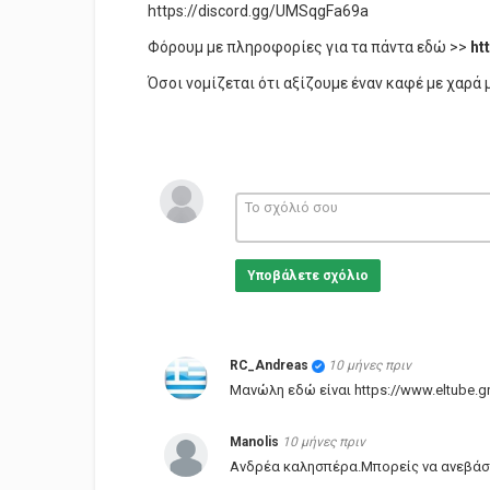
https://discord.gg/UMSqgFa69a
Φόρουμ με πληροφορίες για τα πάντα εδώ >>
ht
Όσοι νομίζεται ότι αξίζουμε έναν καφέ με χαρά 
Υποβάλετε σχόλιο
RC_Andreas
10 μήνες πριν
Μανώλη εδώ είναι https://www.eltube.g
Manolis
10 μήνες πριν
Ανδρέα καλησπέρα.Μπορείς να ανεβάσεις