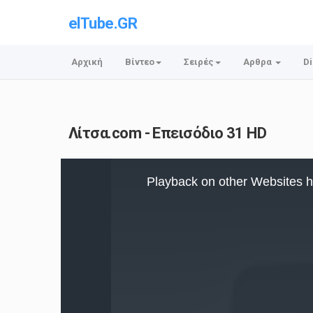
elTube.GR
Αρχική
Βίντεο
Σειρές
Αρθρα
Di
Λίτσα.com - Επεισόδιο 31 HD
This
is
Playback on other Websites h
a
modal
window.