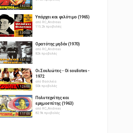
1:43:00
Υπάρχει και φιλότιμο (1965)
από
RC_Andreas
115.2k προβολές
1:30:00
Ορατότης μηδέν (1970)
από
RC_Andreas
82k προβολές
1:57:00
Οι Σουλιώτες - Oi souliotes -
1972
από
Βασιλεία
50k προβολές
1:26:00
Πολυτεχνίτης και
ερημοσπίτης (1963)
από
RC_Andreas
82.9k προβολές
1:17:00