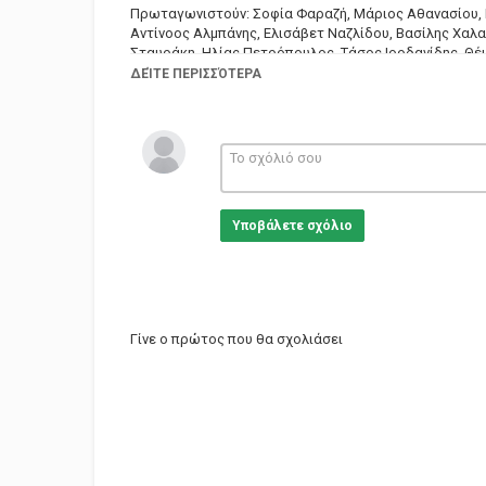
Πρωταγωνιστούν: Σοφία Φαραζή, Μάριος Αθανασίου, 
Αντίνοος Αλμπάνης, Ελισάβετ Ναζλίδου, Βασίλης Χαλα
Σταυράκη, Ηλίας Πετρόπουλος, Τάσος Ιορδανίδης, Θέ
ΔΕΊΤΕ ΠΕΡΙΣΣΌΤΕΡΑ
Σενάριο: Κωνσταντίνα Γιαχαλή, Παναγιώτης Μαντζιαφ
Σκηνοθεσία: Μαρία Λάφη
Εκτέλεση παραγωγής: Cinegram
Κατηγορίες
Greek Films
Υποβάλετε σχόλιο
Γίνε ο πρώτος που θα σχολιάσει