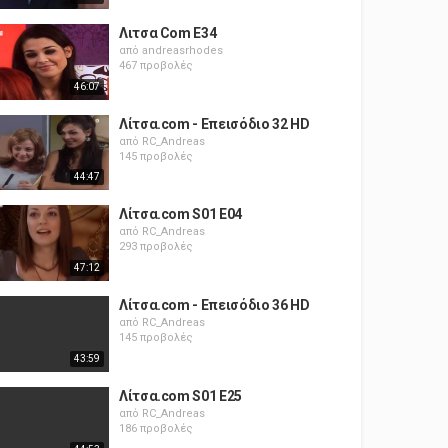
Λιτσα Com E34
από
andreasrhodes
467 προβολές
46:07
Λίτσα.com - Επεισόδιο 32 HD
από
RC_Andreas
145 προβολές
44:47
Λίτσα.com S01 E04
από
RC_Andreas
293 προβολές
47:12
Λίτσα.com - Επεισόδιο 36 HD
από
RC_Andreas
145 προβολές
43:59
Λίτσα.com S01 E25
από
RC_Andreas
186 προβολές