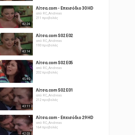
Λίτσα.com - Επεισόδιο 30 HD
από
RC_Andreas
211 προβολές
42:24
Λίτσα.com S02 E02
από
RC_Andreas
193 προβολές
43:14
Λίτσα.com S02 E05
από
RC_Andreas
202 προβολές
45:40
Λίτσα.com S02 E01
από
RC_Andreas
212 προβολές
43:11
Λίτσα.com - Επεισόδιο 29 HD
από
RC_Andreas
164 προβολές
42:03