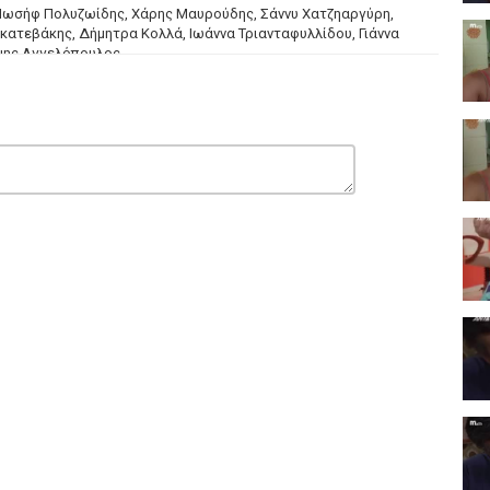
Ιωσήφ Πολυζωίδης, Χάρης Μαυρούδης, Σάννυ Χατζηαργύρη,
κατεβάκης, Δήμητρα Κολλά, Ιωάννα Τριανταφυλλίδου, Γιάννα
μης Αγγελόπουλος.
ός