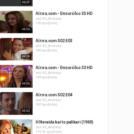
46:07
Λίτσα.com - Επεισόδιο 35 HD
από
RC_Andreas
135 προβολές
44:56
Λίτσα.com S02 E03
από
RC_Andreas
185 προβολές
44:24
Λίτσα.com - Επεισόδιο 33 HD
από
RC_Andreas
183 προβολές
44:55
Λίτσα.com S02 E04
από
RC_Andreas
187 προβολές
45:52
H Neraida kai to palikari (1969)
από
RC_Andreas
115.2k προβολές