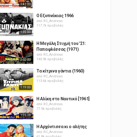
1:41:00
Ο Εξυπνάκιας 1966
από
RC_Andreas
117.7k προβολές
1:35:00
Η Μεγάλη Στιγμή του '21:
Παπαφλέσσας (1971)
από
RC_Andreas
140.9k προβολές
2:02:00
Τα κίτρινα γάντια (1960)
από
RC_Andreas
113.6k προβολές
1:19:00
Η Αλίκη στο Ναυτικό [1961]
από
RC_Andreas
77.5k προβολές
1:26:00
Η Αρχόντισσα κι ο αλήτης
από
RC_Andreas
61.8k προβολές