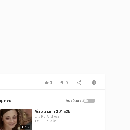
0
0
όμενο
Αυτόματο
Λίτσα.com S01 E26
από
RC_Andreas
184 προβολές
41:20