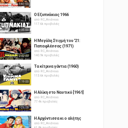
1:41:00
Ο Εξυπνάκιας 1966
από
RC_Andreas
117.6k προβολές
1:35:00
Η Μεγάλη Στιγμή του '21:
Παπαφλέσσας (1971)
από
RC_Andreas
140.9k προβολές
2:02:00
Τα κίτρινα γάντια (1960)
από
RC_Andreas
113.6k προβολές
1:19:00
Η Αλίκη στο Ναυτικό [1961]
από
RC_Andreas
77.4k προβολές
1:26:00
Η Αρχόντισσα κι ο αλήτης
από
RC_Andreas
61.8k προβολές