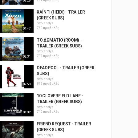
02:28
ΧΑΪΝΤΙ (HEIDI) - TRAILER
(GREEK SUBS)
από
andys
760 προβολές
01:47
ΤΟ ΔΩΜΑΤΙΟ (ROOM) -
TRAILER (GREEK SUBS)
από
andys
797 προβολές
02:31
DEADPOOL - TRAILER (GREEK
SUBS)
από
andys
876 προβολές
02:53
10 CLOVERFIELD LΑNΕ -
TRAILER (GREEK SUBS)
από
andys
740 προβολές
01:32
FRIEND REQUEST - TRAILER
(GREEK SUBS)
από
andys