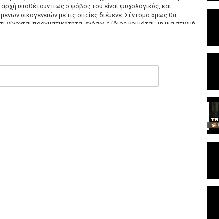
ην αρχή υποθέτουν πως ο φόβος του είναι ψυχολογικός, και
ενων οικογενειών με τις οποίες διέμενε. Σύντομα όμως θα
ι γίνονται πραγματικότητα, ενόσω ο ίδιος κοιμάται. Τη μια στιγμή
α γίνεται πράξη και την επόμενη την τρομακτική φύση των
, το ζευγάρι θα ξεκινήσει έρευνα προκειμένου να ανακαλύψει την