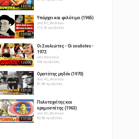
1:43:00
Υπάρχει και φιλότιμο (1965)
από
RC_Andreas
115.2k προβολές
1:30:00
Οι Σουλιώτες - Oi souliotes -
1972
από
Βασιλεία
50k προβολές
1:26:00
Ορατότης μηδέν (1970)
από
RC_Andreas
81.8k προβολές
1:57:00
Πολυτεχνίτης και
ερημοσπίτης (1963)
από
RC_Andreas
82.8k προβολές
1:17:00