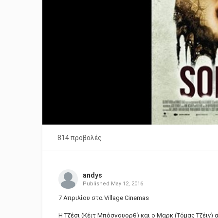
814 προβολές
andys
Published
May 12, 2016
7 Απριλίου στα Village Cinemas
Η Τζέσι (Κέιτ Μπόσγουορθ) και ο Μαρκ (Τόμας Τζέιν) 