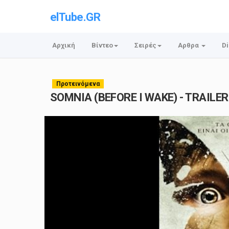
elTube.GR
Αρχική
Βίντεο
Σειρές
Αρθρα
Di
Προτεινόμενα
SOMNIA (BEFORE I WAKE) - TRAILER