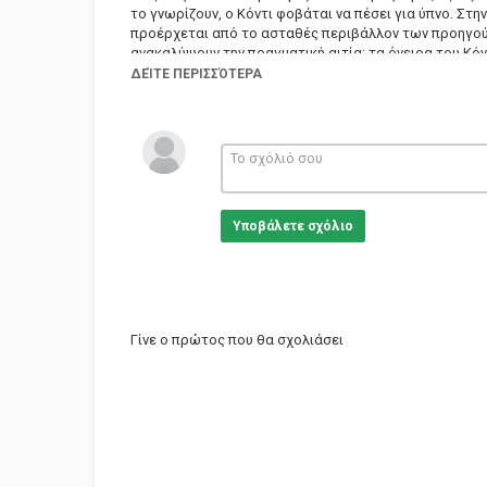
το γνωρίζουν, ο Κόντι φοβάται να πέσει για ύπνο. Στ
προέρχεται από το ασταθές περιβάλλον των προηγούμ
ανακαλύψουν την πραγματική αιτία: τα όνειρα του Κόντ
βλέπουν την εντυπωσιακή φαντασία των ονείρων του ν
ΔΕΊΤΕ ΠΕΡΙΣΣΌΤΕΡΑ
εφιαλτών του. Για να σώσουν την νέα τους οικογένεια
αλήθεια πίσω από τους εφιάλτες του Κόντι.
Κατηγορίες
Trailers
Υποβάλετε σχόλιο
Γίνε ο πρώτος που θα σχολιάσει