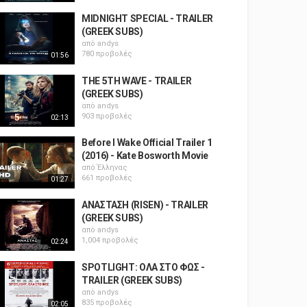
MIDNIGHT SPECIAL - TRAILER
(GREEK SUBS)
από
andys
780 προβολές
01:56
THE 5TH WAVE - TRAILER
(GREEK SUBS)
από
andys
903 προβολές
02:13
Before I Wake Official Trailer 1
(2016) - Kate Bosworth Movie
από
Έλληνας
661 προβολές
01:27
ΑΝΑΣΤΑΣΗ (RISEN) - TRAILER
(GREEK SUBS)
από
andys
1,004 προβολές
02:24
SPOTLIGHT: ΟΛΑ ΣΤΟ ΦΩΣ -
TRAILER (GREEK SUBS)
από
andys
835 προβολές
02:05