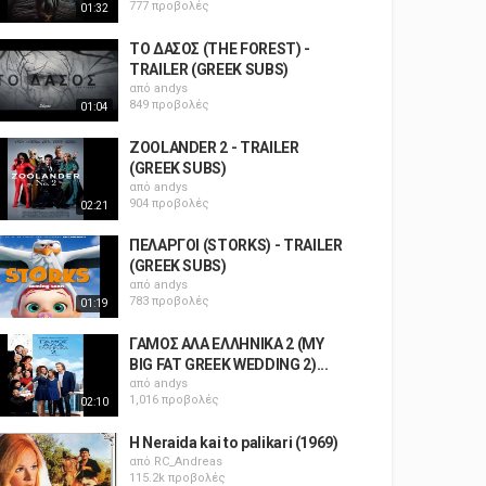
777 προβολές
01:32
ΤΟ ΔΑΣΟΣ (THE FOREST) -
TRAILER (GREEK SUBS)
από
andys
849 προβολές
01:04
ZOOLANDER 2 - TRAILER
(GREEK SUBS)
από
andys
904 προβολές
02:21
ΠΕΛΑΡΓΟΙ (STORKS) - TRAILER
(GREEK SUBS)
από
andys
783 προβολές
01:19
ΓΑΜΟΣ ΑΛΑ ΕΛΛΗΝΙΚΑ 2 (MY
BIG FAT GREEK WEDDING 2)...
από
andys
1,016 προβολές
02:10
H Neraida kai to palikari (1969)
από
RC_Andreas
115.2k προβολές