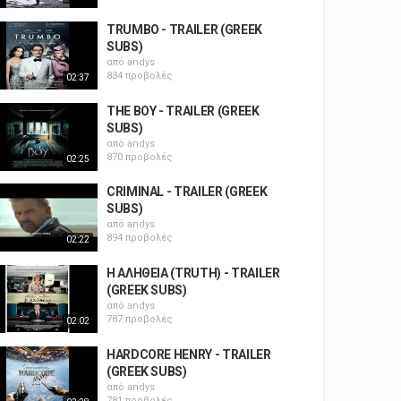
TRUMBO - TRAILER (GREEK
SUBS)
από
andys
834 προβολές
02:37
THE BOY - TRAILER (GREEK
SUBS)
από
andys
870 προβολές
02:25
CRIMINAL - TRAILER (GREEK
SUBS)
από
andys
894 προβολές
02:22
Η ΑΛΗΘΕΙΑ (TRUTH) - TRAILER
(GREEK SUBS)
από
andys
787 προβολές
02:02
HARDCORE HENRY - TRAILER
(GREEK SUBS)
από
andys
781 προβολές