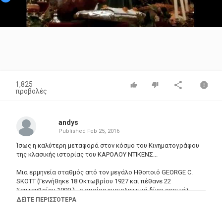
Video
1,825
προβολές
andys
Published
Feb 25, 2016
Ίσως η καλύτερη μεταφορά στον κόσμο του Κινηματογράφου
της κλασικής ιστορίας του ΚΑΡΟΛΟΥ ΝΤΙΚΕΝΣ...
Μια ερμηνεία σταθμός από τον μεγάλο Ηθοποιό GEORGE C.
SKOTT (Γεννήθηκε 18 Οκτωβρίου 1927 και πέθανε 22
Σεπτεμβρίου 1999.) , ο οποίος κυριολεκτικά δίνει ρεσιτάλ
ερμηνείας στα όρια της ιστορίας γράφοντας εποχή.....!
ΔΕΊΤΕ ΠΕΡΙΣΣΌΤΕΡΑ
Μάλιστα αν αναρωτηθεί κανείς πόσοι και πόσοι εντελώς