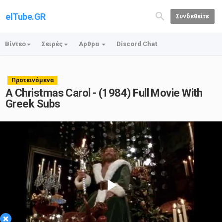
elTube.GR
Συνδεθείτε
Βίντεο
Σειρές
Αρθρα
Discord Chat
Προτεινόμενα
A Christmas Carol - (1984) Full Movie With
Greek Subs
Play
×