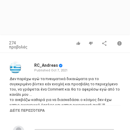
274
προβολές
RC_Andreas
Published
Oct 7, 2021
Δεν παρέχω εγώ τα πνευματικά δικαιώματα για το
συγεκριμένο βίντεο εάν ενοχλή και προσβάλη το περιεχόμενο
του, να γράψεται ένα Comment και θα το αφερέσω εγώ από το
κανάλι μου ...
το ανεβάζω καθαρά για να διασκεδάσει ο κόσμος δεν έχω
καπιο οικονομικό όφελος και καπια οικονομική αμιβί !!!
ΔΕΊΤΕ ΠΕΡΙΣΣΌΤΕΡΑ
Κατηγορίες
Greek Films