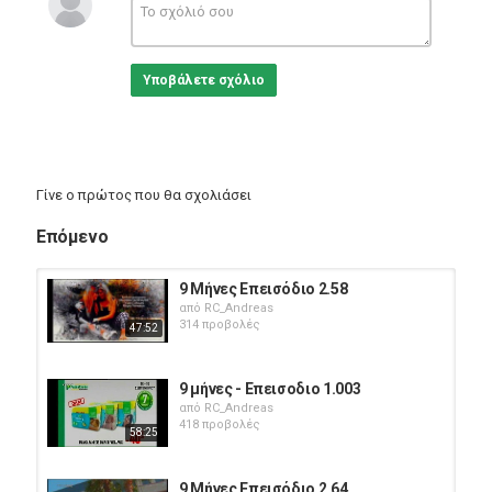
Υποβάλετε σχόλιο
Γίνε ο πρώτος που θα σχολιάσει
Επόμενο
9 Μήνες Επεισόδιο 2.58
από
RC_Andreas
314 προβολές
47:52
9 μήνες - Επεισοδιο 1.003
από
RC_Andreas
418 προβολές
58:25
9 Μήνες Επεισόδιο 2.64