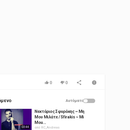
0
0
όμενο
Αυτόματο
Νεκτάριος Σφυράκης ~ Μη
Μου Μιλάτε / Sfirakis ~ Mi
Mou...
03:44
από
RC_Andreas