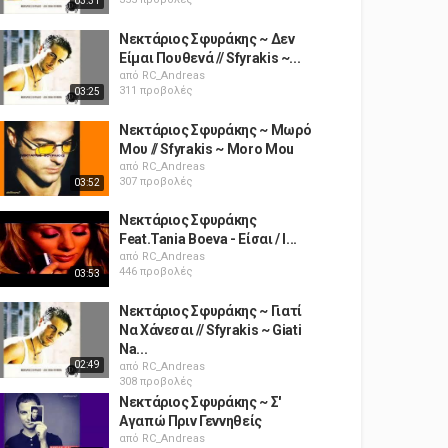
03:31
Νεκτάριος Σφυράκης ~ Δεν
Είμαι Πουθενά // Sfyrakis ~...
από
RC_Andreas
311 προβολές
03:25
Νεκτάριος Σφυράκης ~ Μωρό
Μου // Sfyrakis ~ Moro Mou
από
RC_Andreas
307 προβολές
03:52
Νεκτάριος Σφυράκης
Feat.Tania Boeva - Είσαι / I...
από
RC_Andreas
446 προβολές
03:53
Νεκτάριος Σφυράκης ~ Γιατί
Να Χάνεσαι // Sfyrakis ~ Giati
Na...
02:49
από
RC_Andreas
308 προβολές
Νεκτάριος Σφυράκης ~ Σ'
Αγαπώ Πριν Γεννηθείς
από
RC_Andreas