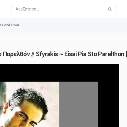
scord Chat
αρελθόν // Sfyrakis ~ Eisai Pia Sto Parelthon 