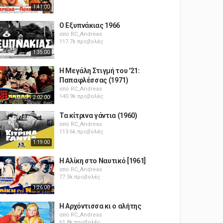
1:41:00
Ο Εξυπνάκιας 1966
από
RC_Andreas
117.7k προβολές
1:35:00
Η Μεγάλη Στιγμή του '21:
Παπαφλέσσας (1971)
από
RC_Andreas
140.9k προβολές
2:02:00
Τα κίτρινα γάντια (1960)
από
RC_Andreas
113.6k προβολές
1:19:00
Η Αλίκη στο Ναυτικό [1961]
από
RC_Andreas
77.5k προβολές
1:26:00
Η Αρχόντισσα κι ο αλήτης
από
RC_Andreas
61.8k προβολές