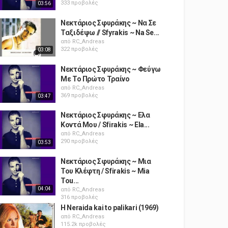
333 προβολές
03:56
Νεκτάριος Σφυράκης ~ Να Σε
Ταξιδέψω // Sfyrakis ~ Na Se...
από
RC_Andreas
322 προβολές
03:08
Νεκτάριος Σφυράκης ~ Φεύγω
Με Το Πρώτο Τραίνο
από
RC_Andreas
369 προβολές
03:47
Νεκτάριος Σφυράκης ~ Ελα
Κοντά Μου / Sfirakis ~ Ela...
από
RC_Andreas
290 προβολές
03:53
Νεκτάριος Σφυράκης ~ Μια
Του Κλέφτη / Sfirakis ~ Mia
Tou...
04:04
από
RC_Andreas
316 προβολές
H Neraida kai to palikari (1969)
από
RC_Andreas
115.2k προβολές