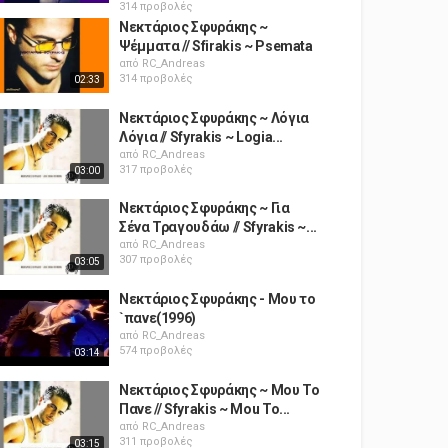
314 προβολές
Νεκτάριος Σφυράκης ~
Ψέμματα // Sfirakis ~ Psemata
από
RC_Andreas
314 προβολές
02:33
Νεκτάριος Σφυράκης ~ Λόγια
Λόγια // Sfyrakis ~ Logia...
από
RC_Andreas
317 προβολές
03:00
Νεκτάριος Σφυράκης ~ Για
Σένα Τραγουδάω // Sfyrakis ~...
από
RC_Andreas
307 προβολές
03:05
Νεκτάριος Σφυράκης - Μου το
`πανε(1996)
από
RC_Andreas
574 προβολές
03:14
Νεκτάριος Σφυράκης ~ Μου Το
Πανε // Sfyrakis ~ Mou To...
από
RC_Andreas
311 προβολές
03:15