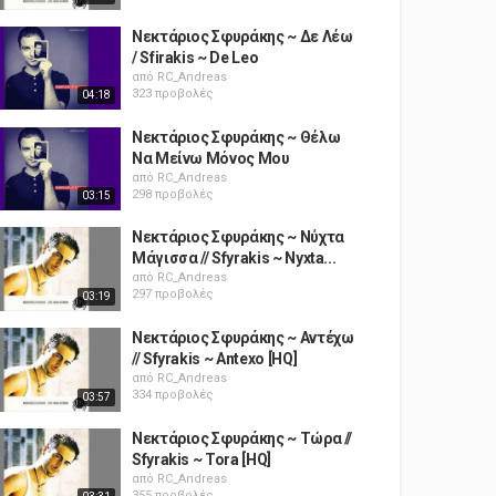
Νεκτάριος Σφυράκης ~ Δε Λέω
/ Sfirakis ~ De Leo
από
RC_Andreas
323 προβολές
04:18
Νεκτάριος Σφυράκης ~ Θέλω
Να Μείνω Μόνος Μου
από
RC_Andreas
298 προβολές
03:15
Νεκτάριος Σφυράκης ~ Νύχτα
Μάγισσα // Sfyrakis ~ Nyxta...
από
RC_Andreas
297 προβολές
03:19
Νεκτάριος Σφυράκης ~ Αντέχω
// Sfyrakis ~ Antexo [HQ]
από
RC_Andreas
334 προβολές
03:57
Νεκτάριος Σφυράκης ~ Τώρα //
Sfyrakis ~ Tora [HQ]
από
RC_Andreas
355 προβολές