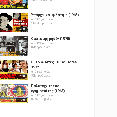
1:43:00
Υπάρχει και φιλότιμο (1965)
από
RC_Andreas
115.2k προβολές
1:30:00
Ορατότης μηδέν (1970)
από
RC_Andreas
82k προβολές
1:57:00
Οι Σουλιώτες - Oi souliotes -
1972
από
Βασιλεία
50k προβολές
1:26:00
Πολυτεχνίτης και
ερημοσπίτης (1963)
από
RC_Andreas
82.9k προβολές
1:17:00