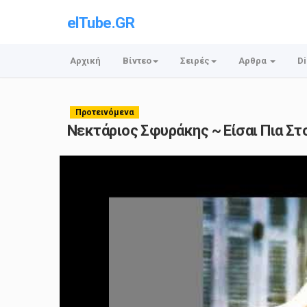
elTube.GR
Αρχική
Βίντεο
Σειρές
Αρθρα
Di
Προτεινόμενα
Νεκτάριος Σφυράκης ~ Είσαι Πια Στο Π