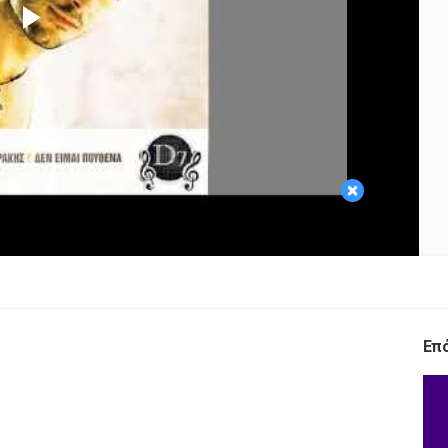
Play
Video
×
Επ