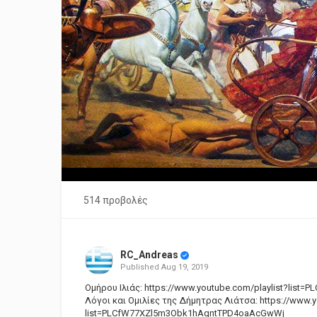
514 προβολές
RC_Andreas
Published
Aug 19, 2019
Ομήρου Ιλιάς: https://www.youtube.com/playlist?lis
Λόγοι και Ομιλίες της Δήμητρας Λιάτσα: https://www.y
list=PLCfW77XZl5m3Obk1hAqntTPD4oaAcGwWj