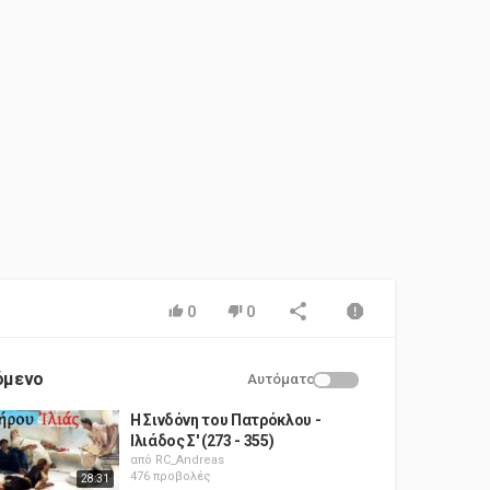
0
0
όμενο
Αυτόματο
Η Σινδόνη του Πατρόκλου -
Ιλιάδος Σ' (273 - 355)
από
RC_Andreas
476 προβολές
28:31