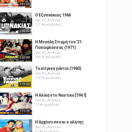
1:41:00
Ο Εξυπνάκιας 1966
από
RC_Andreas
117.6k προβολές
1:35:00
Η Μεγάλη Στιγμή του '21:
Παπαφλέσσας (1971)
από
RC_Andreas
140.9k προβολές
2:02:00
Τα κίτρινα γάντια (1960)
από
RC_Andreas
113.5k προβολές
1:19:00
Η Αλίκη στο Ναυτικό [1961]
από
RC_Andreas
77.4k προβολές
1:26:00
Η Αρχόντισσα κι ο αλήτης
από
RC_Andreas
61.8k προβολές