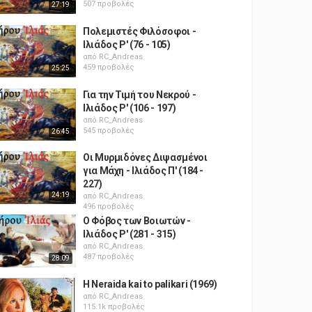
507 προβολές
27:19
Πολεμιστές Φιλόσοφοι -
Ιλιάδος Ρ' (76 - 105)
από
RC_Andreas
459 προβολές
25:25
Για την Τιμή του Νεκρού -
Ιλιάδος Ρ' (106 - 197)
από
RC_Andreas
545 προβολές
26:45
Οι Μυρμιδόνες Διψασμένοι
για Μάχη - Ιλιάδος Π' (184 -
227)
24:19
από
RC_Andreas
496 προβολές
Ο Φόβος των Βοιωτών -
Ιλιάδος Ρ' (281 - 315)
από
RC_Andreas
487 προβολές
28:09
H Neraida kai to palikari (1969)
από
RC_Andreas
115.1k προβολές