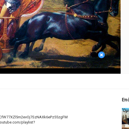
Play
Video
×
Επ
t=PLCfW77XZl5m2evOj7SzNAXk6ePz55zgFM
outube.com/playlist?