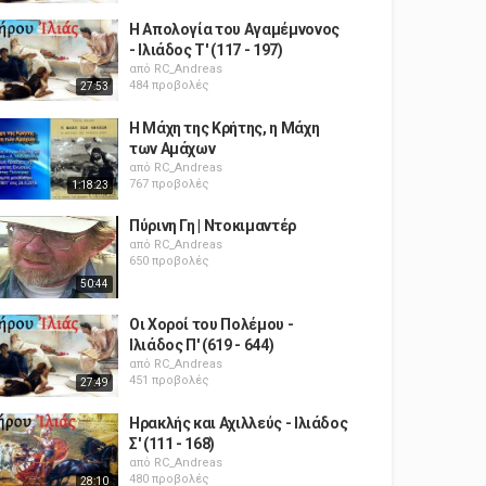
Η Απολογία του Αγαμέμνονος
- Ιλιάδος Τ' (117 - 197)
από
RC_Andreas
484 προβολές
27:53
Η Μάχη της Κρήτης, η Μάχη
των Αμάχων
από
RC_Andreas
767 προβολές
1:18:23
Πύρινη Γη | Ντοκιμαντέρ
από
RC_Andreas
650 προβολές
50:44
Οι Χοροί του Πολέμου -
Ιλιάδος Π' (619 - 644)
από
RC_Andreas
451 προβολές
27:49
Ηρακλής και Αχιλλεύς - Ιλιάδος
Σ' (111 - 168)
από
RC_Andreas
480 προβολές
28:10