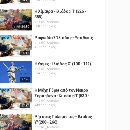
28:12
Η Χίμαιρα - Ιλιάδος Π' (326 -
355)
από
RC_Andreas
508 προβολές
26:10
Ραψωδία Σ' Ιλιάδος - Υπόθεσις
από
RC_Andreas
457 προβολές
00:47
Η Θέμις - Ιλιάδος Ο' (100 - 112)
από
RC_Andreas
574 προβολές
27:26
Η Μάχη Γύρω από τον Νεκρό
Σαρπηδόνα - Ιλιάδος Π' (530 -...
από
RC_Andreas
449 προβολές
27:37
Ρήτορες Πολεμιστές - Ιλιάδος
Υ' (208 - 266)
από
RC_Andreas