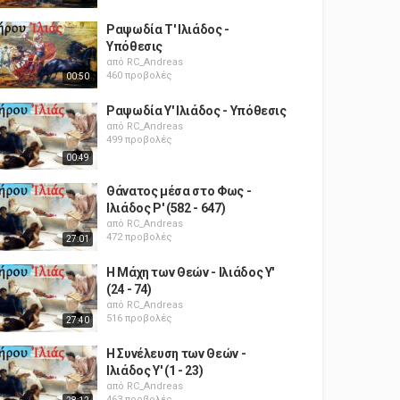
Ραψωδία Τ' Ιλιάδος -
Υπόθεσις
από
RC_Andreas
460 προβολές
00:50
Ραψωδία Υ' Ιλιάδος - Υπόθεσις
από
RC_Andreas
499 προβολές
00:49
Θάνατος μέσα στο Φως -
Ιλιάδος Ρ' (582 - 647)
από
RC_Andreas
472 προβολές
27:01
Η Μάχη των Θεών - Ιλιάδος Υ'
(24 - 74)
από
RC_Andreas
516 προβολές
27:40
Η Συνέλευση των Θεών -
Ιλιάδος Υ' (1 - 23)
από
RC_Andreas
463 προβολές