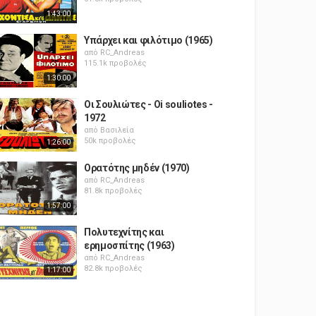
1:43:00
Υπάρχει και φιλότιμο (1965)
από
RC_Andreas
115.1k προβολές
1:30:00
Οι Σουλιώτες - Oi souliotes -
1972
από
Βασιλεία
50k προβολές
1:26:00
Ορατότης μηδέν (1970)
από
RC_Andreas
81.8k προβολές
1:57:00
Πολυτεχνίτης και
ερημοσπίτης (1963)
από
RC_Andreas
82.8k προβολές
1:17:00