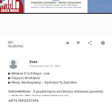
Video
481
προβολές
Enas
Published
Feb 27, 2016
▶ Μπήκαν Στα Σίδερα - Live
▶ Γιώργος Νταλάρας
▶ Μίκης Θεοδωράκης – Κράτησα Τη Ζωή Μου
GetGreekMusic - Ο μεγαλύτερος κατάλογος ελληνικής μουσικής
♫ Website:
http://www.getgreekmusic.gr/
♫ Facebook:
http://bit.ly/GetGreekMusicFacebook
ΔΕΊΤΕ ΠΕΡΙΣΣΌΤΕΡΑ
♫ Google+:
http://bit.ly/GetGreekMusicGooglePlus
♫ Twitter:
http://bit.ly/GetGreekMusicTwitter