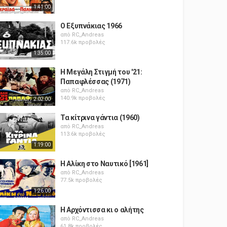
1:41:00
Ο Εξυπνάκιας 1966
από
RC_Andreas
117.6k προβολές
1:35:00
Η Μεγάλη Στιγμή του '21:
Παπαφλέσσας (1971)
από
RC_Andreas
140.9k προβολές
2:02:00
Τα κίτρινα γάντια (1960)
από
RC_Andreas
113.6k προβολές
1:19:00
Η Αλίκη στο Ναυτικό [1961]
από
RC_Andreas
77.5k προβολές
1:26:00
Η Αρχόντισσα κι ο αλήτης
από
RC_Andreas
61.8k προβολές