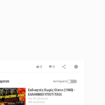
0
0
όμενο
Αυτόματο
Εκδικητές Χωρίς Οίκτο (1940) -
ΕΛΛΗΝΙΚΟΙ ΥΠΟΤΙΤΛΟΙ.
από
RC_Andreas
386 προβολές
1:17:32