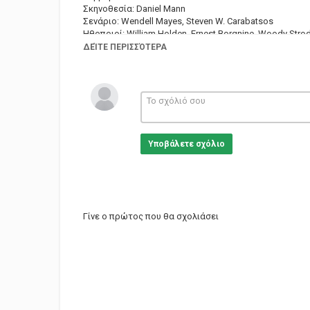
Σκηνοθεσία: Daniel Mann
Σενάριο: Wendell Mayes, Steven W. Carabatsos
Ηθοποιοί: William Holden, Ernest Borgnine, Woody Strod
ΔΕΊΤΕ ΠΕΡΙΣΣΌΤΕΡΑ
Κατηγορίες
Eng Films
Υποβάλετε σχόλιο
Γίνε ο πρώτος που θα σχολιάσει