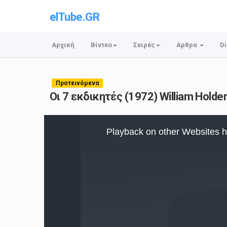
elTube.GR
Αρχική
Βίντεο
Σειρές
Αρθρα
Di
Προτεινόμενα
Οι 7 εκδικητές (1972) William Holde
This
is
Playback on other Websites h
a
modal
window.