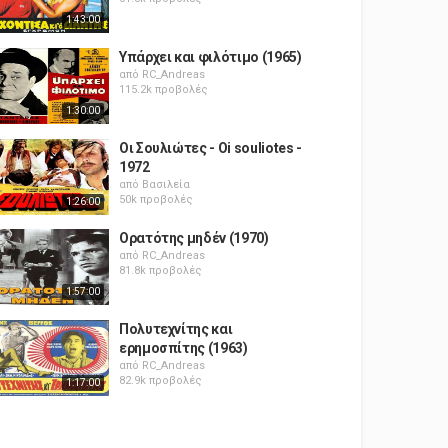
1:43:00
Υπάρχει και φιλότιμο (1965)
από
RC_Andreas
115.2k προβολές
1:30:00
Οι Σουλιώτες - Oi souliotes -
1972
από
Βασιλεία
50k προβολές
1:26:00
Ορατότης μηδέν (1970)
από
RC_Andreas
81.8k προβολές
1:57:00
Πολυτεχνίτης και
ερημοσπίτης (1963)
από
RC_Andreas
82.9k προβολές
1:17:00