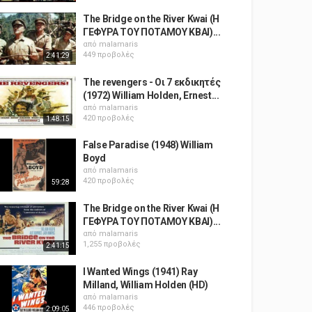
The Bridge on the River Kwai (Η
ΓΕΦΥΡΑ ΤΟΥ ΠΟΤΑΜΟΥ ΚΒΑΙ)...
από
malamaris
449 προβολές
2:41:29
The revengers - Οι 7 εκδικητές
(1972) William Holden, Ernest...
από
malamaris
420 προβολές
1:48:15
False Paradise (1948) William
Boyd
από
malamaris
420 προβολές
59:28
The Bridge on the River Kwai (Η
ΓΕΦΥΡΑ ΤΟΥ ΠΟΤΑΜΟΥ ΚΒΑΙ)...
από
malamaris
1,255 προβολές
2:41:15
I Wanted Wings (1941) Ray
Milland, William Holden (HD)
από
malamaris
446 προβολές
2:09:05