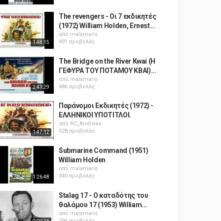
The revengers - Οι 7 εκδικητές
(1972) William Holden, Ernest...
από
malamaris
491 προβολές
1:48:15
The Bridge on the River Kwai (Η
ΓΕΦΥΡΑ ΤΟΥ ΠΟΤΑΜΟΥ ΚΒΑΙ)...
από
malamaris
486 προβολές
2:41:29
Παράνομοι Εκδικητές (1972) -
ΕΛΛΗΝΙΚΟΙ ΥΠΟΤΙΤΛΟΙ.
από
RC_Andreas
528 προβολές
1:47:12
Submarine Command (1951)
William Holden
από
malamaris
340 προβολές
1:26:48
Stalag 17 - Ο καταδότης του
θαλάμου 17 (1953) William...
από
malamaris
296 προβολές