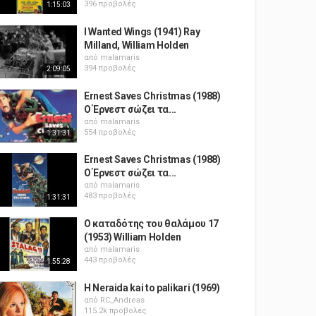
396 προβολές
1:15:03
I Wanted Wings (1941) Ray
Milland, William Holden
από
malamaris
394 προβολές
2:09:05
Ernest Saves Christmas (1988)
Ο Έρνεστ σώζει τα...
από
malamaris
554 προβολές
1:31:31
Ernest Saves Christmas (1988)
Ο Έρνεστ σώζει τα...
από
malamaris
483 προβολές
1:31:31
Ο καταδότης του θαλάμου 17
(1953) William Holden
από
malamaris
443 προβολές
1:55:28
H Neraida kai to palikari (1969)
από
RC_Andreas
115.2k προβολές