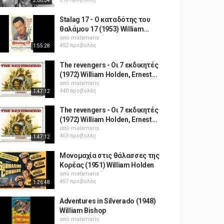
2:00:34
Stalag 17 - Ο καταδότης του
θαλάμου 17 (1953) William...
από
malamaris
452 προβολές
1:55:28
The revengers - Οι 7 εκδικητές
(1972) William Holden, Ernest...
από
malamaris
440 προβολές
1:47:12
The revengers - Οι 7 εκδικητές
(1972) William Holden, Ernest...
από
malamaris
463 προβολές
1:47:12
Μονομαχία στις θάλασσες της
Κορέας (1951) William Holden
από
malamaris
457 προβολές
1:26:48
Adventures in Silverado (1948)
William Bishop
από
malamaris