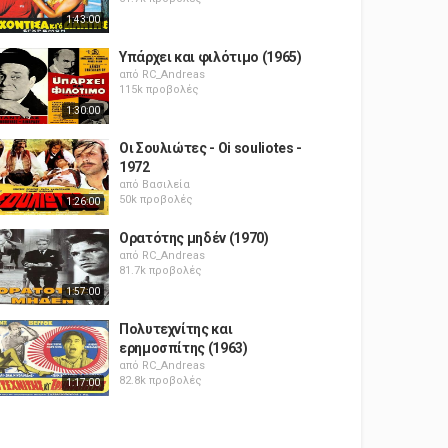
1:43:00
Υπάρχει και φιλότιμο (1965)
από
RC_Andreas
115k προβολές
1:30:00
Οι Σουλιώτες - Oi souliotes -
1972
από
Βασιλεία
50k προβολές
1:26:00
Ορατότης μηδέν (1970)
από
RC_Andreas
81.7k προβολές
1:57:00
Πολυτεχνίτης και
ερημοσπίτης (1963)
από
RC_Andreas
82.8k προβολές
1:17:00