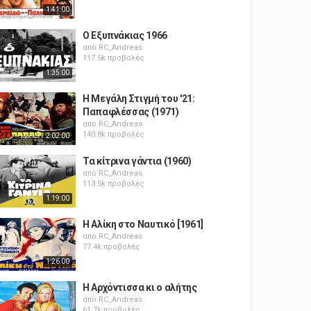
1:41:00
Ο Εξυπνάκιας 1966
από
RC_Andreas
117.5k προβολές
1:35:00
Η Μεγάλη Στιγμή του '21:
Παπαφλέσσας (1971)
από
RC_Andreas
140.8k προβολές
2:02:00
Τα κίτρινα γάντια (1960)
από
RC_Andreas
113.5k προβολές
1:19:00
Η Αλίκη στο Ναυτικό [1961]
από
RC_Andreas
77.4k προβολές
1:26:00
Η Αρχόντισσα κι ο αλήτης
από
RC_Andreas
61.7k προβολές