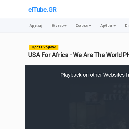
elTube.GR
Αρχική
Βίντεο
Σειρές
Αρθρα
Di
Προτεινόμενα
USA For Africa - We Are The World 
This
is
Playback on other Websites h
a
modal
window.