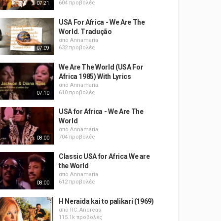
604 προβολές
07:21
USA For Africa - We Are The
World. Tradução
από
Annamaria
632 προβολές
07:09
We Are The World (USA For
Africa 1985) With Lyrics
από
Annamaria
610 προβολές
07:10
USA for Africa - We Are The
World
από
Annamaria
704 προβολές
08:00
Classic USA for Africa We are
the World
από
Annamaria
612 προβολές
08:00
H Neraida kai to palikari (1969)
από
RC_Andreas
115.1k προβολές