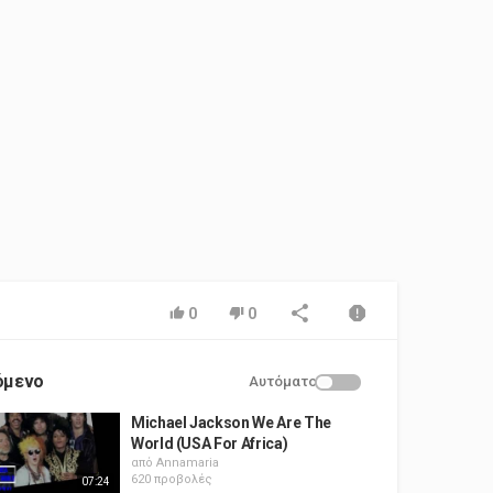
0
0
όμενο
Αυτόματο
Michael Jackson We Are The
World (USA For Africa)
από
Annamaria
620 προβολές
07:24