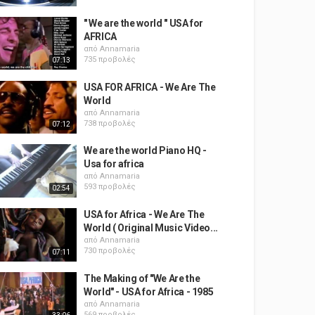
" We are the world " USA for
AFRICA
από
Annamaria
735 προβολές
07:13
USA FOR AFRICA - We Are The
World
από
Annamaria
738 προβολές
07:12
We are the world Piano HQ -
Usa for africa
από
Annamaria
593 προβολές
02:54
USA for Africa - We Are The
World ( Original Music Video...
από
Annamaria
730 προβολές
07:11
The Making of "We Are the
World" - USA for Africa - 1985
από
Annamaria
569 προβολές