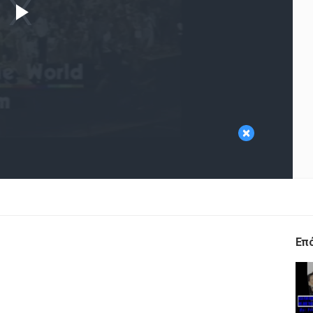
Play
Video
×
Επ