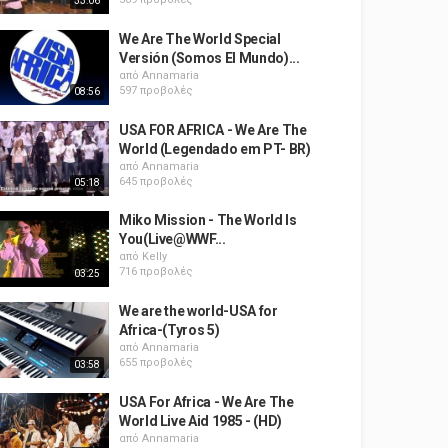
33:06
We Are The World Special
Versión (Somos El Mundo)...
από
Annamaria
597 προβολές
08:56
USA FOR AFRICA - We Are The
World (Legendado em PT- BR)
από
Annamaria
645 προβολές
05:18
Miko Mission - The World Is
You(Live@WWF...
από
Kelly
716 προβολές
03:25
We are the world-USA for
Africa-(Tyros 5)
από
Annamaria
655 προβολές
03:58
USA For Africa - We Are The
World Live Aid 1985 - (HD)
από
Annamaria