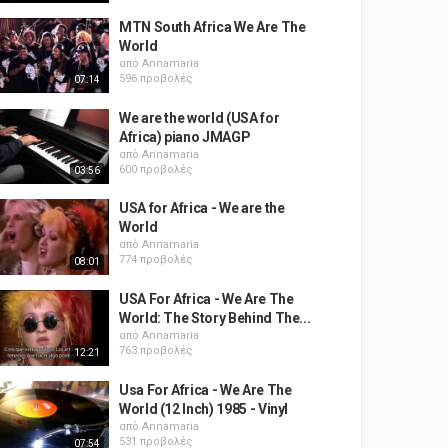
MTN South Africa We Are The
World
από
Annamaria
596 προβολές
07:14
We are the world (USA for
Africa) piano JMAGP
από
Annamaria
600 προβολές
03:56
USA for Africa - We are the
World
από
Annamaria
774 προβολές
08:01
USA For Africa - We Are The
World: The Story Behind The...
από
Annamaria
763 προβολές
12:21
Usa For Africa - We Are The
World (12 Inch) 1985 - Vinyl
από
Annamaria
531 προβολές
07:54