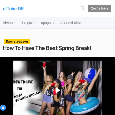
elTube.GR
Συνδεθείτε
Βίντεο
Σειρές
Αρθρα
Discord Chat
Προτεινόμενα
How To Have The Best Spring Break!
Play
×