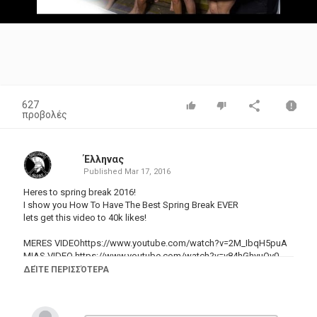
Video
627
προβολές
Έλληνας
Published
Mar 17, 2016
Heres to spring break 2016!
I show you How To Have The Best Spring Break EVER
lets get this video to 40k likes!
MERES VIDEOhttps://www.youtube.com/watch?v=2M_IbqH5puA
MIAS VIDEO https://www.youtube.com/watch?v=v84hGhyuQv0
NIKI AND GABI'S VIDEO
https://youtu.be/55p5rOO6HlU
ΔΕΊΤΕ ΠΕΡΙΣΣΌΤΕΡΑ
Alisha's VIDEOhttps://www.youtube.com/watch?
v=1clx1OGp73c&feature=youtu.be