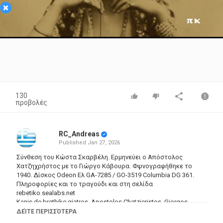
×
Video
130
προβολές
RC_Andreas
Published
Jan 27, 2026
Σύνθεση του Κώστα Σκαρβέλη. Ερμηνεύει ο Απόστολος
Χατζηχρήστος με το Γιώργο Κάβουρα. Φψνογραφήθηκε το
1940. Δίσκος Odeon Ελ GA-7285 / GO-3519 Columbia DG 361.
Πληροφορίες και το τραγούδι και στη σελίδα
rebetiko.sealabs.net
Kanis de brethike giatros, Apostolos Chatzicristos, Giorgos
Kavouras
ΔΕΊΤΕ ΠΕΡΙΣΣΌΤΕΡΑ