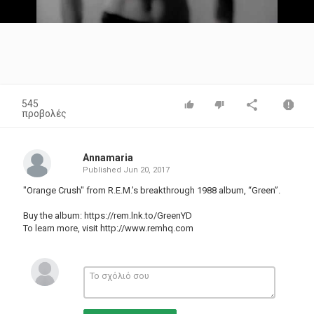
Video
545
προβολές
Annamaria
Published
Jun 20, 2017
"Orange Crush" from R.E.M.’s breakthrough 1988 album, “Green”.
Buy the album:
https://rem.lnk.to/GreenYD
To learn more, visit
http://www.remhq.com