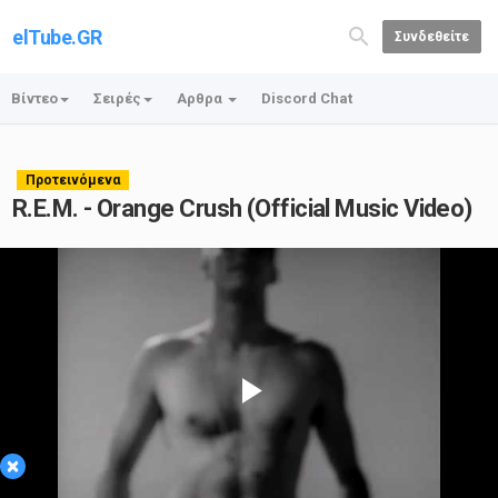
elTube.GR
Συνδεθείτε
Βίντεο
Σειρές
Αρθρα
Discord Chat
Προτεινόμενα
R.E.M. - Orange Crush (Official Music Video)
Play
×