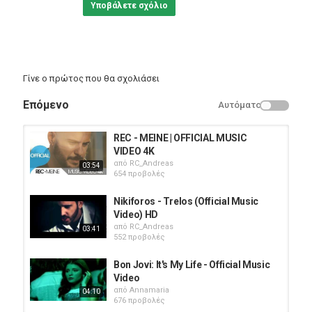
Υποβάλετε σχόλιο
Γίνε ο πρώτος που θα σχολιάσει
Επόμενο
Αυτόματο
REC - MEINE | OFFICIAL MUSIC
VIDEO 4K
από
RC_Andreas
03:54
654 προβολές
Nikiforos - Trelos (Official Music
Video) HD
από
RC_Andreas
03:41
552 προβολές
Bon Jovi: It's My Life - Official Music
Video
από
Annamaria
04:10
676 προβολές