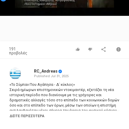
Video
191
προβολές
RC_Andreas
Published
Jul 31, 2025
«Το Σύμπαν Που Αγάπησα - Δ΄ κύκλος»
Σειρά ημίωρων επιστημονικών ντοκιμαντέρ, εξετάζει τη νέα
ιστορική περίοδο που διανύουμε με τις γρήγορες και
δραματικές αλλαγές τόσο στο επίπεδο των κοινωνικών δομών
όσο και στο επίπεδο των όρων, μέσω των οποίων η επιστήμη
αντιλαμβανόταν μέχρι σήμερα την έννοια του φυσικού κόσμου
και σε επέκταση του συμπαντικού χώρου που μας περιβάλλει.
ΔΕΊΤΕ ΠΕΡΙΣΣΌΤΕΡΑ
Φωτίζει τα καινούρια δεδομένα της Φυσικής και εξερευνά τη
σημασία που έχουν για τις επιστήμες, την Ιστορία, τη