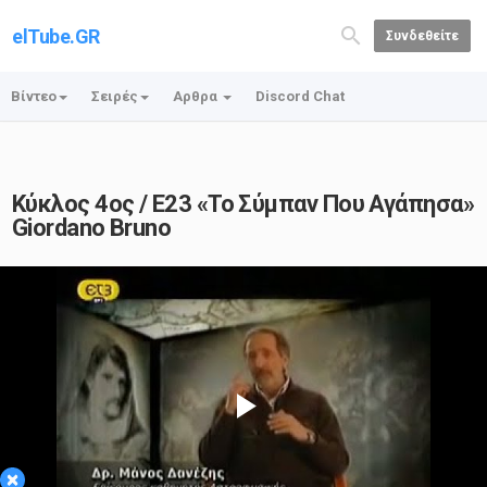
elTube.GR
Συνδεθείτε
Βίντεο
Σειρές
Αρθρα
Discord Chat
Κύκλος 4ος / Ε23 «Το Σύμπαν Που Αγάπησα»
Giordano Bruno
Play
×