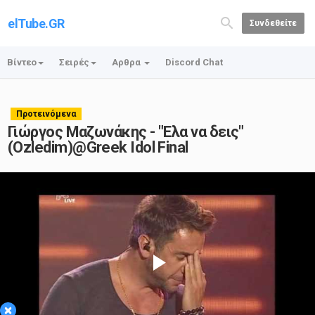
elTube.GR
Συνδεθείτε
Βίντεο
Σειρές
Αρθρα
Discord Chat
Προτεινόμενα
Γιώργος Μαζωνάκης - "Ελα να δεις"
(Ozledim)@Greek Idol Final
Play
×