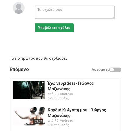
♫Twitter:
http://bit.ly/HeavenMusicTwitter
Κατηγορίες
Greek Music
Υποβάλετε σχόλιο
Γίνε ο πρώτος που θα σχολιάσει
Επόμενο
Αυτόματο
Έχω νευριάσει - Γιώργος
Μαζωνάκης
από
RC_Andreas
04:08
573 προβολές
Καρδιά Κι Αγάπη μου - Γιώργος
Μαζωνάκης
από
RC_Andreas
03:07
666 προβολές