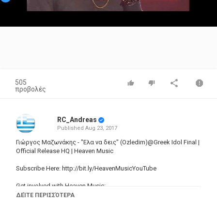
Video
505
προβολές
RC_Andreas
Published
Aug 23, 2017
Γιώργος Μαζωνάκης - "Ελα να δεις" (Ozledim)@Greek Idol Final |
Official Release HQ | Heaven Music
Subscribe Here:
http://bit.ly/HeavenMusicYouTube
Get involved with Heaven Music:
♫Website:
http://www.heavenmusic.gr
ΔΕΊΤΕ ΠΕΡΙΣΣΌΤΕΡΑ
♫Facebook:
http://bit.ly/HeavenMusicFacebook
♫Google+:
http://bit.ly/HeavenMusicGooglePlus