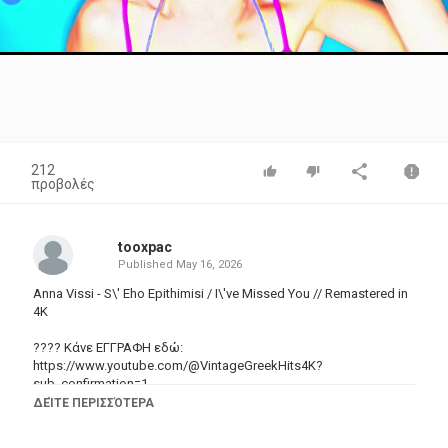
Video
212
προβολές
tooxpac
Published
May 16, 2026
Anna Vissi - S\' Eho Epithimisi / I\'ve Missed You // Remastered in
4K
???? Κάνε ΕΓΓΡΑΦΗ εδώ:
https://www.youtube.com/@VintageGreekHits4K?
sub_confirmation=1
Το πρώτο ελληνικό κανάλι στο YouTube που ασχολείται
ΔΕΊΤΕ ΠΕΡΙΣΣΌΤΕΡΑ
αποκλειστικά με την αναβάθμιση παλιών ελληνικών μουσικών
βίντεο με την βοήθεια της τεχνητής νοημοσύνης.