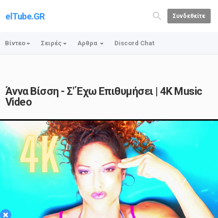
elTube.GR
Συνδεθείτε
Βίντεο
Σειρές
Αρθρα
Discord Chat
Άννα Βίσση - Σ' Έχω Επιθυμήσει | 4K Music
Video
Play
×