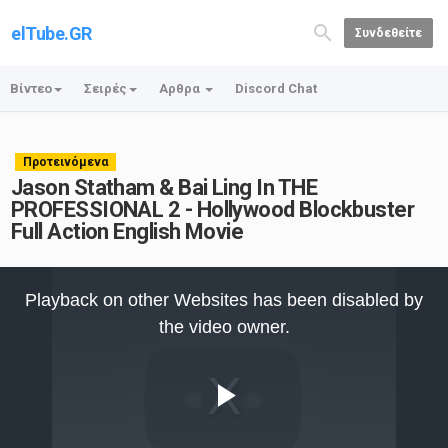
elTube.GR
Συνδεθείτε
Βίντεο
Σειρές
Αρθρα
Discord Chat
Προτεινόμενα
Jason Statham & Bai Ling In THE
PROFESSIONAL 2 - Hollywood Blockbuster
Full Action English Movie
This
is
Playback on other Websites has been disabled by
a
modal
the video owner.
window.
Play