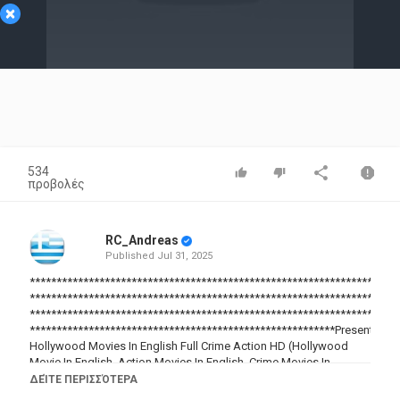
×
Video
534
προβολές
RC_Andreas
Published
Jul 31, 2025
*********************************************************************
*********************************************************************
*********************************************************************
*********************************************************Presenting
Hollywood Movies In English Full Crime Action HD (Hollywood
Movie In English, Action Movies In English, Crime Movies In
English, Thriller Movies In English, Jason Statham Movies In
ΔΕΊΤΕ ΠΕΡΙΣΣΌΤΕΡΑ
English, Bai Ling Movies In English, Amy Smart Movies In English,