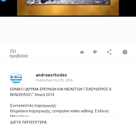
Video
731
προβολές
andreasrhodes
Published
Oct 25, 2016
ΕΘΝΙΚΟ ΙΔΡΥΜΑ ΕΡΕΥΝΩΝ ΚΑΙ ΜΕΛΕΤΩΝ \"ΕΛΕΥΘΕΡΙΟΣ Κ.
ΒΕΝΙΖΕΛΟΣ\" Χανιά 2013
Συντελεστές παραγωγής:
Επιμέλεια παραγωγής, computer video editing: Στέλιος
Μπονάτος
Κείμενα: Γιώργης Μανουσάκης και Μάνος Περάκης
ΔΕΊΤΕ ΠΕΡΙΣΣΌΤΕΡΑ
Μουσική επένδυση: Νίκος Περάκης
Αφήγηση: Βαγγέλης Κακατσάκης