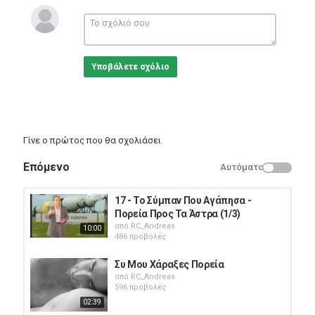
Επιμέλεια φωτογραφικού και εικαστικού υλικού: Δημήτρης
Νικολακάκης
Χαρά Αποστολάκη
Δημήτρης Ξανθουδάκης
Κώστας Μανωλάκης
Υποβάλετε σχόλιο
Κατηγορίες
Documentary
Γίνε ο πρώτος που θα σχολιάσει
Επόμενο
Αυτόματο
17 - Το Σύμπαν Που Αγάπησα -
Πορεία Προς Τα Άστρα (1/3)
από
RC_Andreas
10:00
486 προβολές
Συ Μου Χάραξες Πορεία
από
RC_Andreas
596 προβολές
02:39