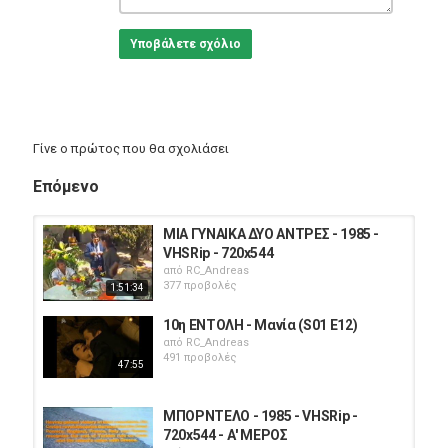
Υποβάλετε σχόλιο
Γίνε ο πρώτος που θα σχολιάσει
Επόμενο
ΜΙΑ ΓΥΝΑΙΚΑ ΔΥΟ ΑΝΤΡΕΣ - 1985 -
VHSRip - 720x544
από
RC_Andreas
377 προβολές
1:51:34
10η ΕΝΤΟΛΗ - Μανία (S01 E12)
από
RC_Andreas
491 προβολές
47:55
ΜΠΟΡΝΤΕΛΟ - 1985 - VHSRip -
720x544 - Α' ΜΕΡΟΣ