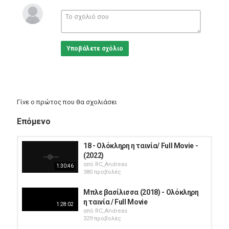
παρελθόντος.
Ετσι η μόνη λύση είναι να μπει ένα στοίχημα...
Κατηγορίες
Greek Films
Υποβάλετε σχόλιο
Γίνε ο πρώτος που θα σχολιάσει
Επόμενο
18 - Ολόκληρη η ταινία/ Full Movie -
(2022)
από
RC_Andreas
1:30:46
380 προβολές
Μπλε βασίλισσα (2018) - Ολόκληρη
η ταινία / Full Movie
1:28:02
από
RC_Andreas
329 προβολές