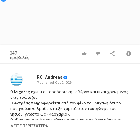
347
προβολές
RC_Andreas
Published
Oct 2, 2024
Ο Μιχάλης έχει μια παραδοσιακή ταβέρνα και είναι χρεωμένος
στις τράπεζες.
Ο Αντρέας πληροφορείται από τον φίλο του Μιχάλη ότι το
προηγούμενο βράδυ έπαιξε χαρτιά στον τοκογλύφο του
νησιού, γνωστό ως «Καρχαρία».
Ο «Καρχαρίας» διοργανώνει παράνομους αγώνες πόκερ και
ταυτόχρονα δανείζει χρήματα στους καλεσμένους του.
ΔΕΊΤΕ ΠΕΡΙΣΣΌΤΕΡΑ
Ο Αντρέας δεν έχει άλλη επιλογή παρά μόνο να τα βάλει μαζί
του, σκαλίζοντας όμως τις πληγές του δικού τους