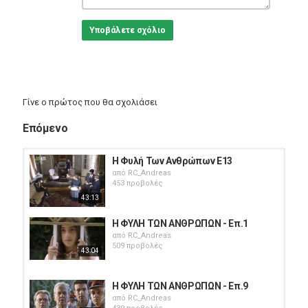
Υποβάλετε σχόλιο
Γίνε ο πρώτος που θα σχολιάσει
Επόμενο
Η Φυλή Των Ανθρώπων E13
από
RC_Andreas
453 προβολές
43:13
Η ΦΥΛΗ ΤΩΝ ΑΝΘΡΩΠΩΝ - Επ.1
από
RC_Andreas
509 προβολές
43:04
Η ΦΥΛΗ ΤΩΝ ΑΝΘΡΩΠΩΝ - Επ.9
από
RC_Andreas