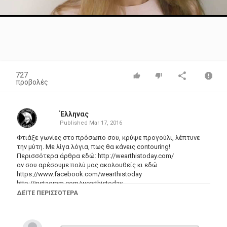
Video
727
προβολές
Έλληνας
Published
Mar 17, 2016
Φτιάξε γωνίες στο πρόσωπο σου, κρύψε προγούλι, λέπτυνε
την μύτη. Με λίγα λόγια, πως θα κάνεις contouring!
Περισσότερα άρθρα εδώ:
http://wearthistoday.com/
αν σου αρέσουμε πολύ μας ακολουθείς κι εδώ
https://www.facebook.com/wearthistoday
http://instagram.com/wearthistoday
http://www.pinterest.com/wearthistoday
ΔΕΊΤΕ ΠΕΡΙΣΣΌΤΕΡΑ
http://wearthistoday.tumblr.com/
Κατηγορίες