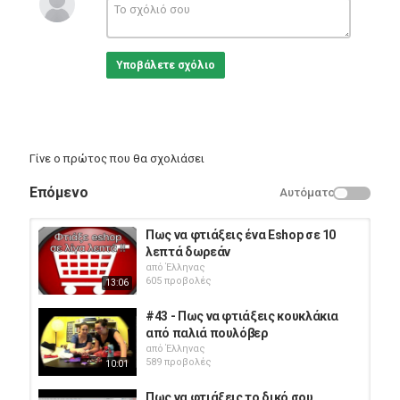
Howto & Style
Υποβάλετε σχόλιο
Γίνε ο πρώτος που θα σχολιάσει
Επόμενο
Αυτόματο
Πως να φτιάξεις ένα Eshop σε 10
λεπτά δωρεάν
από
Έλληνας
605 προβολές
13:06
#43 - Πως να φτιάξεις κουκλάκια
από παλιά πουλόβερ
από
Έλληνας
589 προβολές
10:01
Πως να φτιάξεις το δικό σου