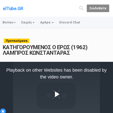
elTube.GR
Συνδεθείτε
Βίντεο
Σειρές
Αρθρα
Discord Chat
Προτεινόμενα
ΚΑΤΗΓΟΡΟΥΜΕΝΟΣ Ο ΕΡΩΣ (1962)
ΛΑΜΠΡΟΣ ΚΩΝΣΤΑΝΤΑΡΑΣ
This
is
Playback on other Websites has been disabled by
a
modal
the video owner.
window.
Play
×