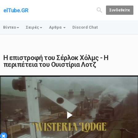
elTube.GR
Συνδεθείτε
Βίντεο
Σειρές
Αρθρα
Discord Chat
Η επιστροφή του Σέρλοκ Χόλμς - Η
περιπέτεια του Ουιστίρια Λοτζ
Play
×