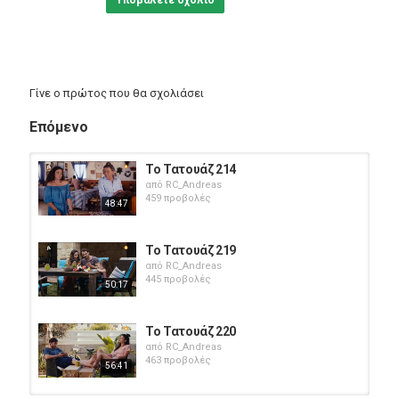
Υποβάλετε σχόλιο
Γίνε ο πρώτος που θα σχολιάσει
Επόμενο
Το Τατουάζ 214
από
RC_Andreas
459 προβολές
48:47
Το Τατουάζ 219
από
RC_Andreas
445 προβολές
50:17
Το Τατουάζ 220
από
RC_Andreas
463 προβολές
56:41