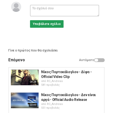
Official Website:
http://bit.ly/1aLcEuE
Κατηγορίες
Greek Music
Υποβάλετε σχόλιο
Γίνε ο πρώτος που θα σχολιάσει
Επόμενο
Αυτόματο
Νίκος Πορτοκάλογλου - Δίψα -
Official Video Clip
από
RC_Andreas
04:28
581 προβολές
Νίκος Πορτοκάλογλου - Δεν είναι
αργά - Official Audio Release
από
RC_Andreas
03:49
551 προβολές