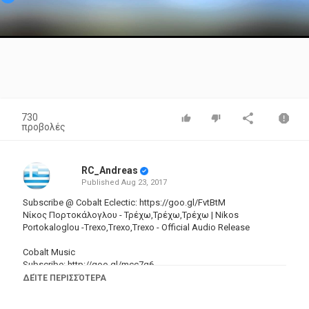
Video
730
προβολές
RC_Andreas
Published
Aug 23, 2017
Subscribe @ Cobalt Eclectic:
https://goo.gl/FvtBtM
Νίκος Πορτοκάλογλου - Τρέχω,Τρέχω,Τρέχω | Nikos
Portokaloglou -Trexo,Trexo,Trexo - Official Audio Release
Cobalt Music
Subscribe:
http://goo.gl/mcc7g6
Like us on Facebook:
http://on.fb.me/16GaxR3
ΔΕΊΤΕ ΠΕΡΙΣΣΌΤΕΡΑ
Follow us on Twitter:
http://bit.ly/13fZZKD
Follow us on Instagram:
http://bit.ly/1a13sim