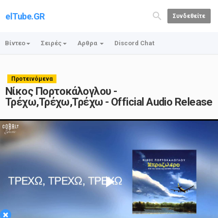
elTube.GR
Συνδεθείτε
Βίντεο
Σειρές
Αρθρα
Discord Chat
Προτεινόμενα
Νίκος Πορτοκάλογλου -
Τρέχω,Τρέχω,Τρέχω - Official Audio Release
Play
×