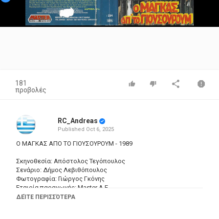
Video
181
προβολές
RC_Andreas
Published
Oct 6, 2025
Ο ΜΑΓΚΑΣ ΑΠΟ ΤΟ ΓΙΟΥΣΟΥΡΟΥΜ - 1989
Σκηνοθεσία: Απόστολος Τεγόπουλος
Σενάριο: Δήμος Λεβιθόπουλος
Φωτογραφία: Γιώργος Γκόνης
Εταιρία παραγωγής: Master Α.Ε.
ΔΕΊΤΕ ΠΕΡΙΣΣΌΤΕΡΑ
Ηθοποιοί: Νίκος Ρίζος , Στέλλα Κωνσταντινίδου , Σπύρος
Μεριανός , Τάσος Πολυχρονόπουλος , Θανάσης Νακόπουλος ,