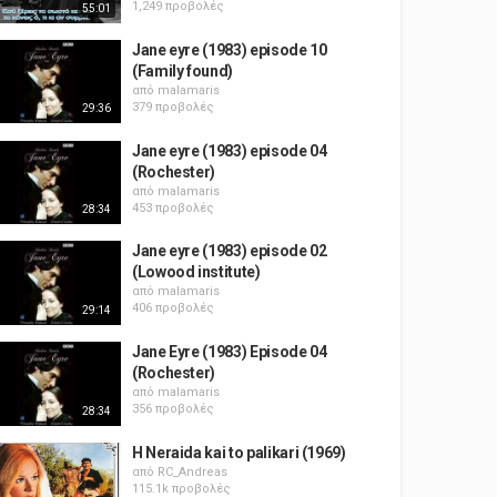
1,249 προβολές
55:01
Jane eyre (1983) episode 10
(Family found)
από
malamaris
379 προβολές
29:36
Jane eyre (1983) episode 04
(Rochester)
από
malamaris
453 προβολές
28:34
Jane eyre (1983) episode 02
(Lowood institute)
από
malamaris
406 προβολές
29:14
Jane Eyre (1983) Episode 04
(Rochester)
από
malamaris
356 προβολές
28:34
H Neraida kai to palikari (1969)
από
RC_Andreas
115.1k προβολές