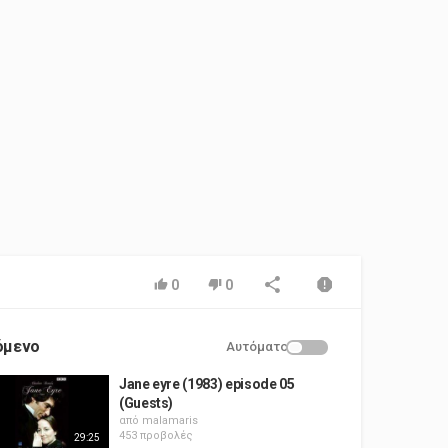
0
0
όμενο
Αυτόματο
Jane eyre (1983) episode 05
(Guests)
από
malamaris
453 προβολές
29:25