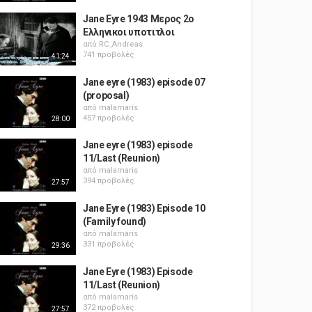
Jane Eyre 1943 Μερος 2ο
Ελληνικοι υποτιτλοι
από
RC_Andreas
741 προβολές
41:24
Jane eyre (1983) episode 07
(proposal)
από
malamaris
457 προβολές
28:00
Jane eyre (1983) episode
11/Last (Reunion)
από
malamaris
394 προβολές
27:57
Jane Eyre (1983) Episode 10
(Family found)
από
malamaris
331 προβολές
29:36
Jane Eyre (1983) Episode
11/Last (Reunion)
από
malamaris
372 προβολές
27:57