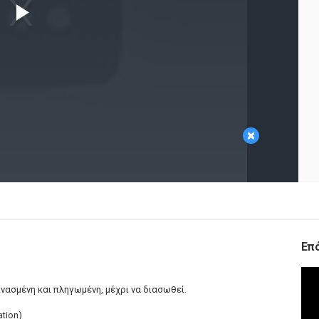
Play
Video
×
Επ
νασμένη και πληγωμένη, μέχρι να διασωθεί.
ation)