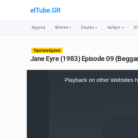
elTube.GR
Αρχική
Βίντεο
Σειρές
Αρθρα
Di
Προτεινόμενα
Jane Eyre (1983) Episode 09 (Begga
This
is
Playback on other Websites h
a
modal
window.