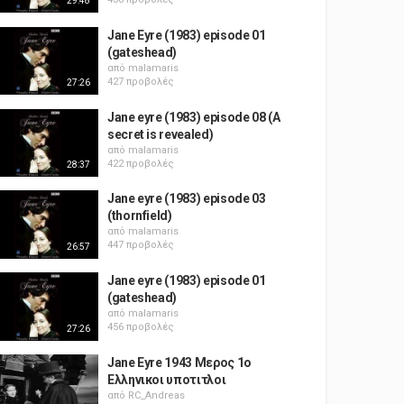
29:48
Jane Eyre (1983) episode 01
(gateshead)
από
malamaris
427 προβολές
27:26
Jane eyre (1983) episode 08 (A
secret is revealed)
από
malamaris
422 προβολές
28:37
Jane eyre (1983) episode 03
(thornfield)
από
malamaris
447 προβολές
26:57
Jane eyre (1983) episode 01
(gateshead)
από
malamaris
456 προβολές
27:26
Jane Eyre 1943 Μερος 1ο
Ελληνικοι υποτιτλοι
από
RC_Andreas