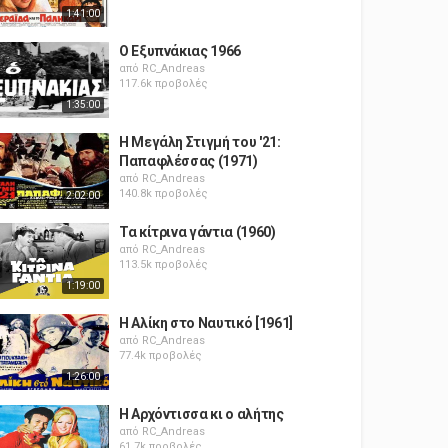
1:41:00
Ο Εξυπνάκιας 1966
από
RC_Andreas
117.6k προβολές
1:35:00
Η Μεγάλη Στιγμή του '21:
Παπαφλέσσας (1971)
από
RC_Andreas
140.8k προβολές
2:02:00
Τα κίτρινα γάντια (1960)
από
RC_Andreas
113.5k προβολές
1:19:00
Η Αλίκη στο Ναυτικό [1961]
από
RC_Andreas
77.4k προβολές
1:26:00
Η Αρχόντισσα κι ο αλήτης
από
RC_Andreas
61.7k προβολές