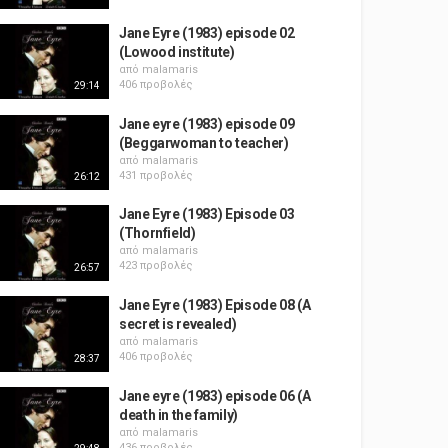
Jane Eyre (1983) episode 02
(Lowood institute)
από
malamaris
406 προβολές
29:14
Jane eyre (1983) episode 09
(Beggarwoman to teacher)
από
malamaris
431 προβολές
26:12
Jane Eyre (1983) Episode 03
(Thornfield)
από
malamaris
423 προβολές
26:57
Jane Eyre (1983) Episode 08 (A
secret is revealed)
από
malamaris
406 προβολές
28:37
Jane eyre (1983) episode 06 (A
death in the family)
από
malamaris
436 προβολές