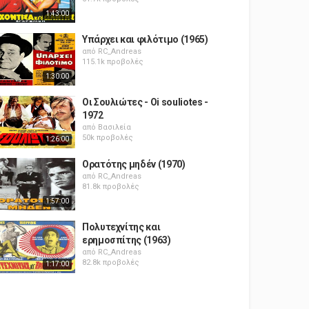
1:43:00
Υπάρχει και φιλότιμο (1965)
από
RC_Andreas
115.1k προβολές
1:30:00
Οι Σουλιώτες - Oi souliotes -
1972
από
Βασιλεία
50k προβολές
1:26:00
Ορατότης μηδέν (1970)
από
RC_Andreas
81.8k προβολές
1:57:00
Πολυτεχνίτης και
ερημοσπίτης (1963)
από
RC_Andreas
82.8k προβολές
1:17:00